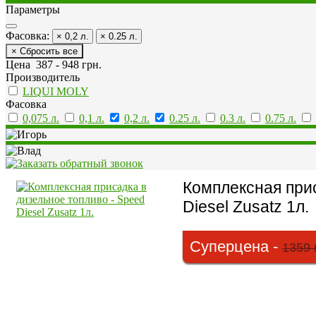
Параметры
Фасовка:
× 0,2 л.
× 0.25 л.
× Сбросить все
Цена
387
-
948
грн.
Производитель
LIQUI MOLY
Фасовка
0,075 л.
0,1 л.
0,2 л.
0.25 л.
0.3 л.
0.75 л.
Комплексная прис
Diesel Zusatz 1л.
Суперцена -
1359 