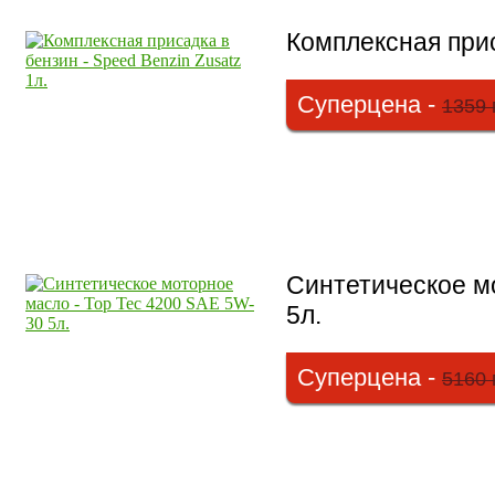
Комплексная прис
Суперцена -
1359 
Синтетическое м
5л.
Суперцена -
5160 