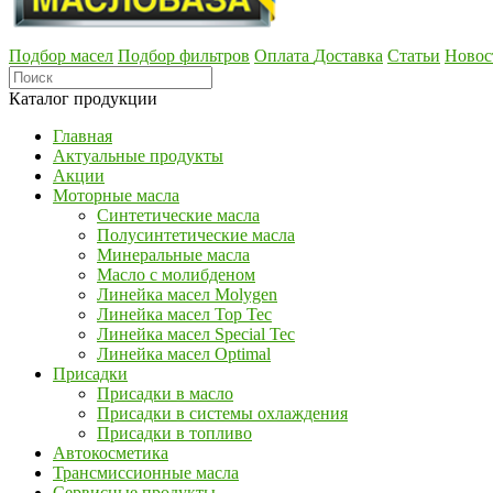
Подбор масел
Подбор фильтров
Оплата
Доставка
Статьи
Новос
Каталог продукции
Главная
Актуальные продукты
Акции
Моторные масла
Синтетические масла
Полусинтетические масла
Минеральные масла
Масло с молибденом
Линейка масел Molygen
Линейка масел Top Tec
Линейка масел Special Tec
Линейка масел Optimal
Присадки
Присадки в масло
Присадки в системы охлаждения
Присадки в топливо
Автокосметика
Трансмиссионные масла
Сервисные продукты