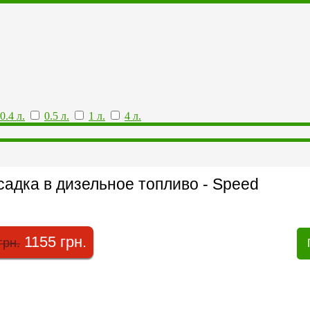
0.4 л.
0.5 л.
1 л.
4 л.
адка в дизельное топливо - Speed
1155 грн.
грн.