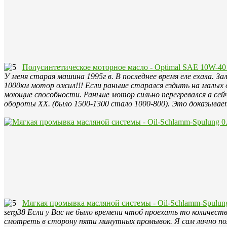
Полусинтетическое моторное масло - Optimal SAE 10W-40 
У меня старая машина 1995г в. В последнее время еле ехала. З
1000км мотор ожил!!! Если раньше старался ездить на малых 
моющие способности. Раньше мотор сильно перегревался а сей
обороты ХХ. (было 1500-1300 стало 1000-800). Это доказыва
Мягкая промывка масляной системы - Oil-Schlamm-Spulung
serg38 Если у Вас не было времени чтоб проехать то количес
смотреть в сторону пяти минутных промывок. Я сам лично пол