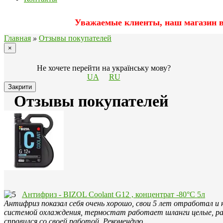
Уважаемые клиенты, наш магазин вр
Главная
»
Отзывы покупателей
×
Не хочете перейти на українську мову?
UA
RU
Закрити
Отзывы покупателей
Антифриз - BIZOL Coolant G12 , концентрат -80°С 5л
Антифриз показал себя очень хорошо, свои 5 лет отработал и 
системой охлаждения, термостат работает шланги целые, ра
справился со своей работой. Рекомендую.