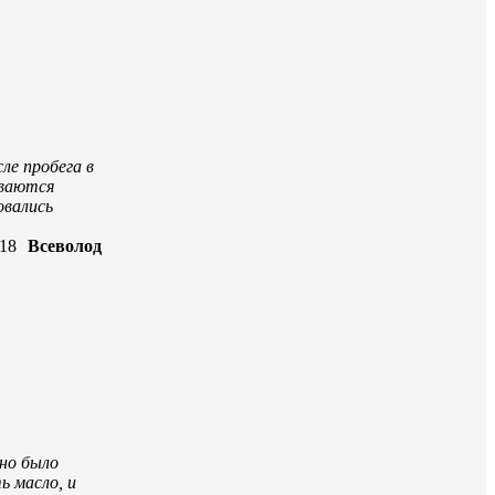
ле пробега в
ываются
овались
018
Всеволод
жно было
ь масло, и