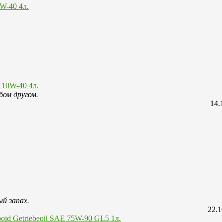
 10W-40 4л.
бом другом.
14.
й запах.
22.1