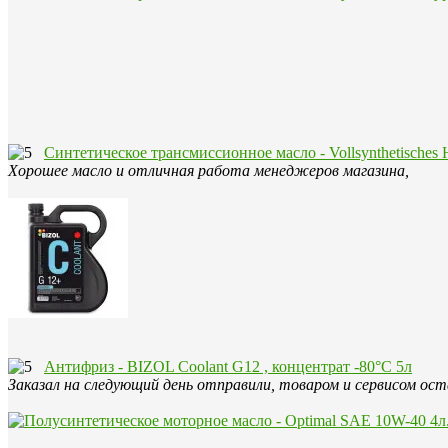
Синтетическое трансмиссионное масло - Vollsynthetisches 
Хорошее масло и отличная работа менеджеров магазина,
Антифриз - BIZOL Coolant G12 , концентрат -80°С 5л
Заказал на следующий день отправили, товаром и сервисом оста