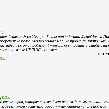
4л.
аливал дешевое Эссо Ультра. Решил попробовать ЛиквиМолли. Пос
оборотах не более2500 то сейчас 4000 не проблема. Видно сказ
час забыл про эту проблему. Уменьшилось троение и стабилизир
ет что на масле НЕЛЬЗЯ экономить.
13.10.2
 0.3л.
тво километров, которое рекомендует производитель, то вам ну
ьзовался этой промывкой, когда у меня машина начала подъедат