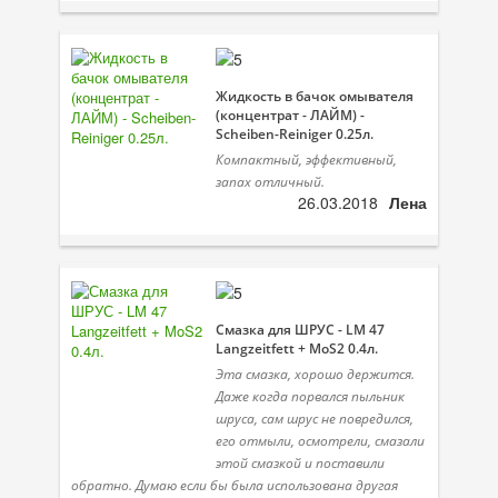
Велосипедная программа
Масла для лодочных моторов
Жидкость в бачок омывателя
(концентрат - ЛАЙМ) -
Моторное масло для мотоцикла
Scheiben-Reiniger 0.25л.
Компактный, эффективный,
Оружейное масло
запах отличный.
26.03.2018
Лена
Садовая программа
Промышленная программа
Технологические жидкости
Смазка для ШРУС - LM 47
Зимняя программа
Langzeitfett + MoS2 0.4л.
Эта смазка, хорошо держится.
Даже когда порвался пыльник
шруса, сам шрус не повредился,
его отмыли, осмотрели, смазали
этой смазкой и поставили
обратно. Думаю если бы была использована другая