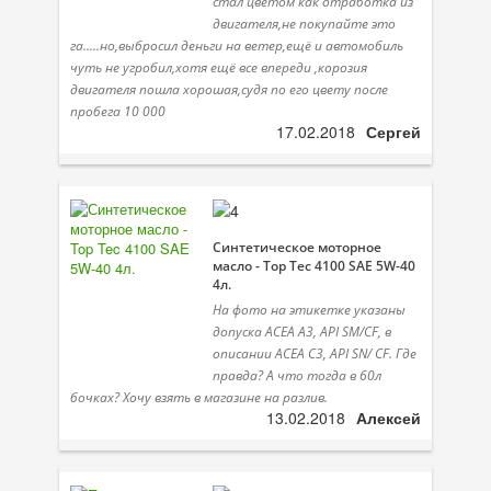
стал цветом как отработка из
двигателя,не покупайте это
га.....но,выбросил деньги на ветер,ещё и автомобиль
чуть не угробил,хотя ещё все впереди ,корозия
двигателя пошла хорошая,судя по его цвету после
пробега 10 000
17.02.2018
Сергей
Синтетическое моторное
масло - Top Tec 4100 SAE 5W-40
4л.
На фото на этикетке указаны
допуска ACEA A3, API SM/CF, в
описании ACEA C3, API SN/ CF. Где
правда? А что тогда в 60л
бочках? Хочу взять в магазине на разлив.
13.02.2018
Алексей