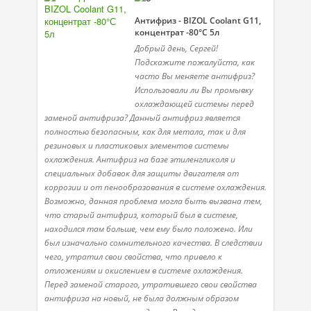
Антифриз - BIZOL Coolant G11,
концентрат -80°С 5л
Добрый день, Сергей!
Подскажите пожалуйста, как
часто Вы меняете антифриз?
Использовали ли Вы промывку
охлаждающей системы перед
заменой антифриза? Данный антифриз является
полностью безопасным, как для метала, так и для
резиновых и пластиковых элементов системы
охлаждения. Антифриз на базе этиленгликоля и
специальных добавок для защиты двигателя от
коррозии и от пенообразования в системе охлаждения.
Возможно, данная проблема могла быть вызвана тем,
что старый антифриз, который был в системе,
находился там больше, чем ему было положено. Или
был изначально сомнительного качества. В следствии
чего, утратил свои свойства, что привело к
отложениям и окислением в системе охлаждения.
Перед заменой старого, утратившего свои свойства
антифриза на новый, не была должным образом