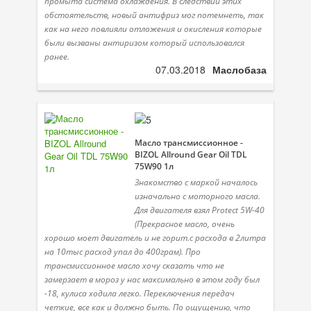
промыта система охлаждения. В следствии этих
обстоятельств, новый антифриз мог потемнеть, так
как на него повлияли отложения и окисления которые
были вызваны антиризом который использовался
ранее.
07.03.2018
Маслобаза
Масло трансмиссионное -
BIZOL Allround Gear Oil TDL
75W90 1л
Знакомство с маркой началось
изначально с моторного масла.
Для двигателя взял Protect 5W-40
(Прекрасное масло, очень
хорошо моет двигатель и не горит.с расхода в 2литра
на 10тыс расход упал до 400грам). Про
трансмиссионное масло хочу сказать что не
замерзает в мороз у нас максимально в этом году был
-18, кулиса ходила легко. Переключения передач
четкие, все как и должно быть. По ощущению, что