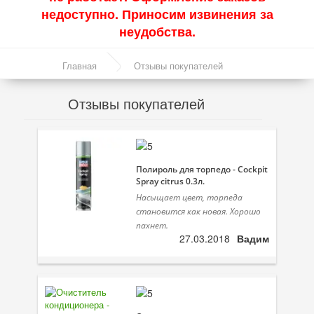
недоступно. Приносим извинения за
Акции
неудобства.
Моторные масла
Главная
Отзывы покупателей
Синтетические масла
Отзывы покупателей
Полусинтетические масла
Минеральные масла
Масло с молибденом
Полироль для торпедо - Cockpit
Spray citrus 0.3л.
Линейка масел Molygen
Насыщает цвет, торпеда
становится как новая. Хорошо
Линейка масел Top Tec
пахнет.
27.03.2018
Вадим
Линейка масел Special Tec
Линейка масел Optimal
Присадки