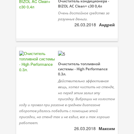
Очиститель кондиционера -
Присадки в масло
BIZOL AC Clean+ c30 0,4л
Очень достойное средство за
Присадки в системы охлаждения
разумные деньги.
26.03.2018
Андрей
Присадки в топливо
Автокосметика
Трансмиссионные масла
Сервисные продукты
Очиститель топливной
системы - High Performance
0.3л.
Оборудование
Действительно эффективная
Клеи и герметики
вещь, хотел чистить на стенде,
но перед этим залил эту
Профи-серия
присадку. Вибрации на холостом
ходу и провал при разгоне в среднем диапазоне
Уход за кондиционером
оборотов удалось победить с помощью этой
присадки, на стенд так и не ездил, все и так хорошо
Смазки
работает.
26.03.2018
Максим
Специальные программы