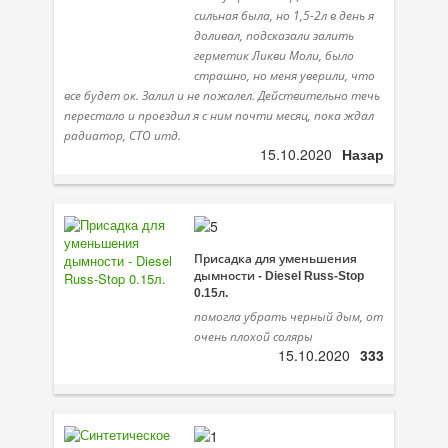
сильная была, но 1,5-2л в день я
Присадки в топливо
доливал, подсказали залить
герметик Ликви Моли, было
Автокосметика
страшно, но меня уверили, что
все будет ок. Залил и не пожалел. Действительно течь
Трансмиссионные масла
перестало и проездил я с ним почти месяц, пока ждал
радиатор, СТО итд.
Сервисные продукты
15.10.2020
Назар
Оборудование
Клеи и герметики
Присадка для уменьшения
Профи-серия
дымности - Diesel Russ-Stop
0.15л.
Уход за кондиционером
помогла убрать черный дым, от
очень плохой соляры
Смазки
15.10.2020
333
Специальные программы
Велосипедная программа