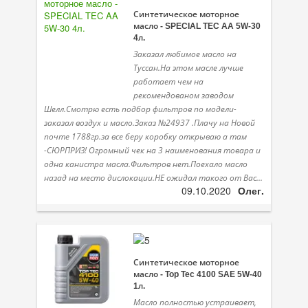
Масла для лодочных моторов
Синтетическое моторное
масло - SPECIAL TEC AA 5W-30
Моторное масло для мотоцикла
4л.
Заказал любимое масло на
Оружейное масло
Туссан.На этом масле лучше
работает чем на
Садовая программа
рекомендованом заводом
Шелл.Смотрю есть подбор фильтров по модели-
Промышленная программа
заказал воздух и масло.Заказ №24937 .Плачу на Новой
почте 1788гр.за все беру коробку открываю а там
Технологические жидкости
-СЮРПРИЗ! Огромный чек на 3 наименования товара и
одна канистра масла.Фильтров нет.Поехало масло
Зимняя программа
назад на место дислокации.НЕ ожидал такого от Вас...
09.10.2020
Олег.
Синтетическое моторное
масло - Top Tec 4100 SAE 5W-40
1л.
Масло полностью устраивает,