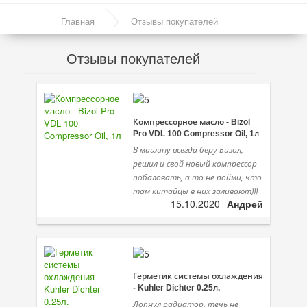
Моторные масла
Главная
Отзывы покупателей
Синтетические масла
Отзывы покупателей
Полусинтетические масла
Минеральные масла
Масло с молибденом
Компрессорное масло - Bizol
Pro VDL 100 Compressor Oil, 1л
Линейка масел Molygen
В машину всегда беру Бизол,
решил и свой новый компрессор
Линейка масел Top Tec
побаловать, а то не пойми, что
там китайцы в них заливают)))
Линейка масел Special Tec
15.10.2020
Андрей
Линейка масел Optimal
Присадки
Присадки в масло
Герметик системы охлаждения
- Kuhler Dichter 0.25л.
Присадки в системы охлаждения
Лопнул радиатор, течь не