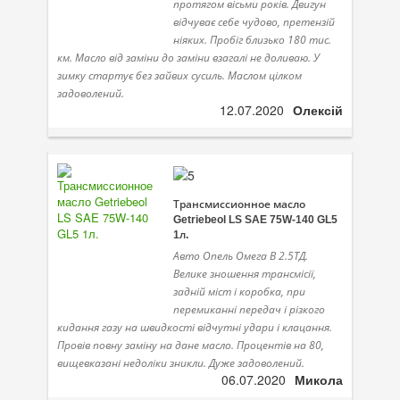
протягом вісьми років. Двигун
відчуває себе чудово, претензій
ніяких. Пробіг близько 180 тис.
км. Масло від заміни до заміни взагалі не доливаю. У
зимку стартує без зайвих сусиль. Маслом цілком
задоволений.
12.07.2020
Олексій
Трансмиссионное масло
Getriebeol LS SAE 75W-140 GL5
1л.
Авто Опель Омега В 2.5ТД.
Велике зношення трансмісії,
задній міст і коробка, при
перемиканні передач і різкого
кидання газу на швидкості відчутні удари і клацання.
Провів повну заміну на дане масло. Процентів на 80,
вищевказані недоліки зникли. Дуже задоволений.
06.07.2020
Микола