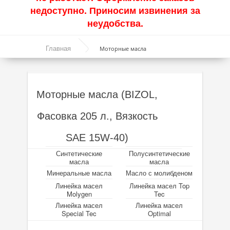
недоступно. Приносим извинения за
Акции
неудобства.
Моторные масла
Главная
Моторные масла
Синтетические масла
Полусинтетические масла
Моторные масла (BIZOL,
Минеральные масла
Фасовка 205 л., Вязкость
Масло с молибденом
SAE 15W-40)
Линейка масел Molygen
Синтетические
Полусинтетические
Линейка масел Top Tec
масла
масла
Минеральные масла
Масло с молибденом
Линейка масел Special Tec
Линейка масел
Линейка масел Top
Molygen
Tec
Линейка масел Optimal
Линейка масел
Линейка масел
Special Tec
Optimal
Присадки