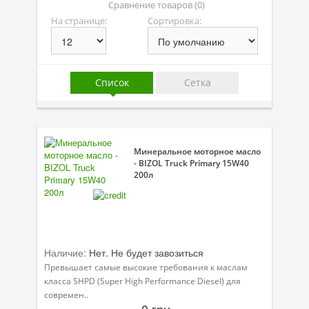
Сравнение товаров (0)
Присадки в масло
На странице:
Сортировка:
Присадки в системы охлаждения
Присадки в топливо
Список
Сетка
Автокосметика
Трансмиссионные масла
Сервисные продукты
Минеральное моторное масло
- BIZOL Truck Primary 15W40
Оборудование
200л
Клеи и герметики
Профи-серия
Наличие:
Нет. Не будет завозиться
Уход за кондиционером
Превышает самые высокие требования к маслам
Смазки
класса SHPD (Super High Performance Diesel) для
современ..
Специальные программы
0 грн.