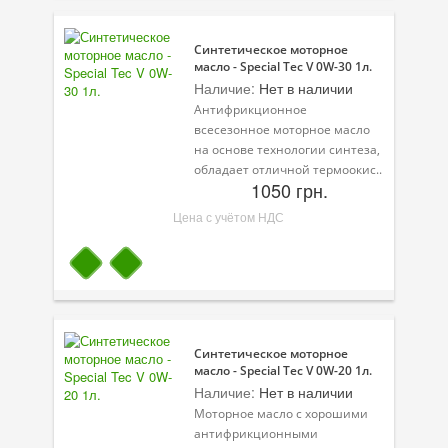
Велосипедная программа
Синтетическое моторное
масло - Special Tec V 0W-30 1л.
Масла для лодочных моторов
Наличие:
Нет в наличии
Антифрикционное
Моторное масло для мотоцикла
всесезонное моторное масло
на основе технологии синтеза,
Оружейное масло
обладает отличной термоокис..
1050 грн.
Садовая программа
Цена с учётом НДС
Промышленная программа
Технологические жидкости
Зимняя программа
Синтетическое моторное
масло - Special Tec V 0W-20 1л.
Наличие:
Нет в наличии
Моторное масло с хорошими
антифрикционными