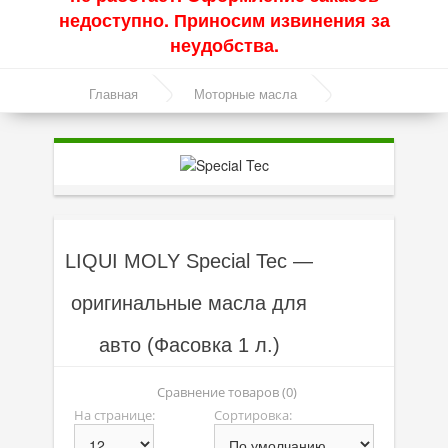
недоступно. Приносим извинения за
Акции
неудобства.
Моторные масла
Главная
Моторные масла
Синтетические масла
Линейка масел Special Tec
Полусинтетические масла
Минеральные масла
Масло с молибденом
LIQUI MOLY Special Tec —
Линейка масел Molygen
оригинальные масла для
Линейка масел Top Tec
авто (Фасовка 1 л.)
Линейка масел Special Tec
Линейка масел Optimal
Сравнение товаров (0)
На странице:
Сортировка:
Присадки