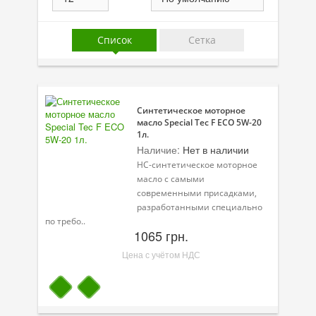
Присадки в масло
Присадки в системы охлаждения
Список
Сетка
Присадки в топливо
Автокосметика
Синтетическое моторное
Трансмиссионные масла
масло Special Tec F ECO 5W-20
1л.
Сервисные продукты
Наличие:
Нет в наличии
HC-синтетическое моторное
Оборудование
масло с самыми
современными присадками,
Клеи и герметики
разработанными специально
по требо..
Профи-серия
1065 грн.
Цена с учётом НДС
Уход за кондиционером
Смазки
Специальные программы