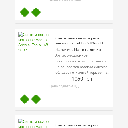
Велосипедная программа
Масла для лодочных моторов
Моторное масло для мотоцикла
Синтетическое моторное
масло - Special Tec V 0W-30 1л.
Оружейное масло
Наличие:
Нет в наличии
Садовая программа
Антифрикционное
всесезонное моторное масло
Промышленная программа
на основе технологии синтеза,
обладает отличной термоокис..
Технологические жидкости
1050 грн.
Цена с учётом НДС
Зимняя программа
Синтетическое моторное