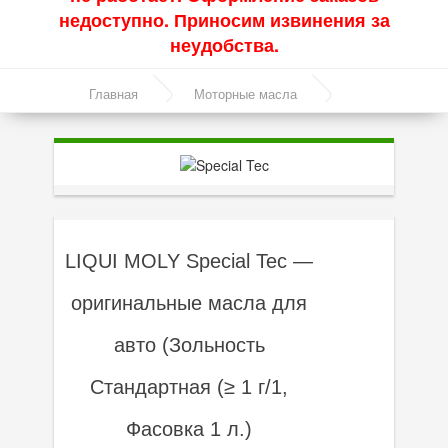
недоступно. Приносим извинения за
Акции
неудобства.
Моторные масла
Главная
Моторные масла
Синтетические масла
Линейка масел Special Tec
Полусинтетические масла
Минеральные масла
Масло с молибденом
LIQUI MOLY Special Tec —
Линейка масел Molygen
оригинальные масла для
Линейка масел Top Tec
авто (Зольность
Линейка масел Special Tec
Линейка масел Optimal
Стандартная (≥ 1 г/1,
Присадки
Фасовка 1 л.)