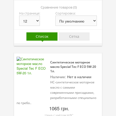
Присадки в масло
Сравнение товаров (0)
На странице:
Сортировка:
Присадки в системы охлаждения
Присадки в топливо
Автокосметика
Список
Сетка
Трансмиссионные масла
Сервисные продукты
Синтетическое моторное
Оборудование
масло Special Tec F ECO 5W-20
1л.
Клеи и герметики
Наличие:
Нет в наличии
HC-синтетическое моторное
Профи-серия
масло с самыми
современными присадками,
Уход за кондиционером
разработанными специально
по требо..
Смазки
1065 грн.
Специальные программы
Цена с учётом НДС