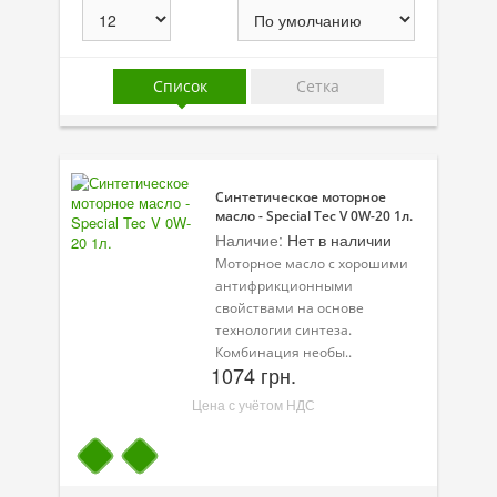
Присадки в топливо
Автокосметика
Список
Сетка
Трансмиссионные масла
Сервисные продукты
Синтетическое моторное
Оборудование
масло - Special Tec V 0W-20 1л.
Наличие:
Нет в наличии
Клеи и герметики
Моторное масло с хорошими
антифрикционными
Профи-серия
свойствами на основе
технологии синтеза.
Уход за кондиционером
Комбинация необы..
1074 грн.
Смазки
Цена с учётом НДС
Специальные программы
Велосипедная программа