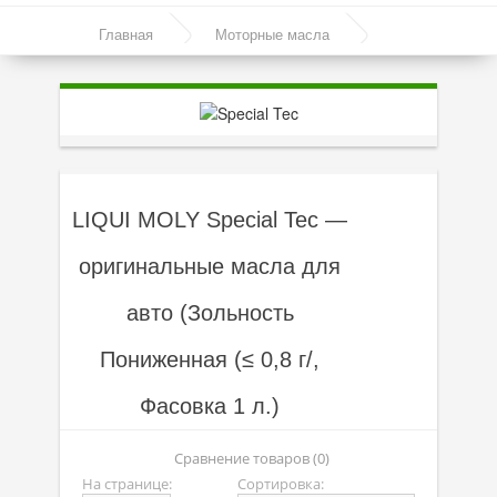
Моторные масла
Главная
Моторные масла
Синтетические масла
Линейка масел Special Tec
Полусинтетические масла
Минеральные масла
Масло с молибденом
LIQUI MOLY Special Tec —
Линейка масел Molygen
оригинальные масла для
Линейка масел Top Tec
авто (Зольность
Линейка масел Special Tec
Линейка масел Optimal
Пониженная (≤ 0,8 г/,
Присадки
Фасовка 1 л.)
Присадки в масло
Сравнение товаров (0)
На странице:
Сортировка:
Присадки в системы охлаждения