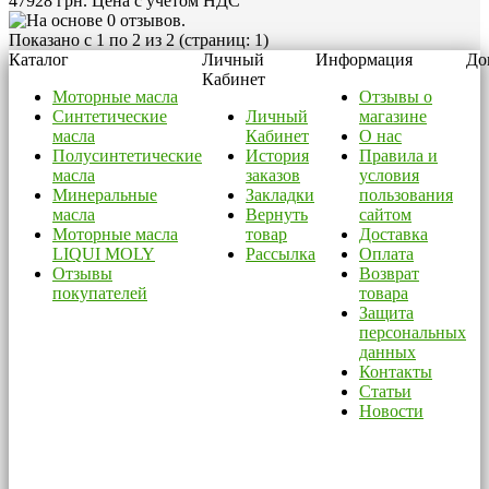
47928 грн.
Цена с учётом НДС
Показано с 1 по 2 из 2 (страниц: 1)
Каталог
Личный
Информация
До
Кабинет
Моторные масла
Отзывы о
Синтетические
Личный
магазине
масла
Кабинет
О нас
Полусинтетические
История
Правила и
масла
заказов
условия
Минеральные
Закладки
пользования
масла
Вернуть
сайтом
Моторные масла
товар
Доставка
LIQUI MOLY
Рассылка
Оплата
Отзывы
Возврат
покупателей
товара
Защита
персональных
данных
Контакты
Статьи
Новости