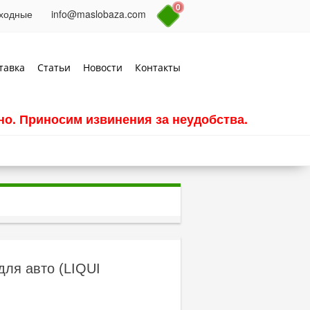
0
выходные
info@maslobaza.com
тавка
Статьи
Новости
Контакты
о. Приносим извинения за неудобства.
для авто (LIQUI