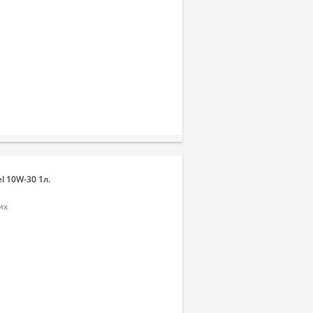
l 10W-30 1л.
их