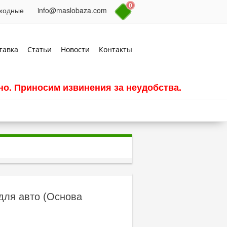
0
выходные
info@maslobaza.com
тавка
Статьи
Новости
Контакты
о. Приносим извинения за неудобства.
для авто (Основа