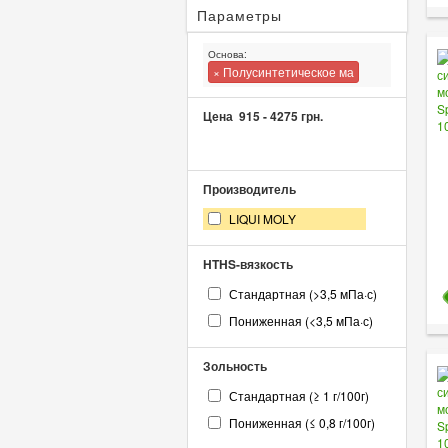
Параметры
Основа:
× Полусинтетическое ма
Цена
915
-
4275
грн.
Производитель
LIQUI MOLY
HTHS-вязкость
Стандартная (>3,5 мПа·с)
Пониженная (<3,5 мПа·с)
Зольность
Стандартная (≥ 1 г/100г)
Пониженная (≤ 0,8 г/100г)