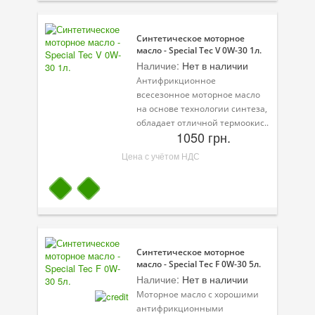
Велосипедная программа
Синтетическое моторное
масло - Special Tec V 0W-30 1л.
Масла для лодочных моторов
Наличие:
Нет в наличии
Моторное масло для мотоцикла
Антифрикционное
всесезонное моторное масло
Оружейное масло
на основе технологии синтеза,
обладает отличной термоокис..
Садовая программа
1050 грн.
Цена с учётом НДС
Промышленная программа
Технологические жидкости
Зимняя программа
Синтетическое моторное
масло - Special Tec F 0W-30 5л.
Наличие:
Нет в наличии
Моторное масло с хорошими
антифрикционными