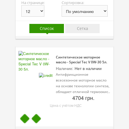
На странице:
Сортировка:
Присадки в масло
Присадки в системы охлаждения
Присадки в топливо
Список
Сетка
Автокосметика
Трансмиссионные масла
Синтетическое моторное
Сервисные продукты
масло - Special Tec V 0W-30 5л.
Наличие:
Нет в наличии
Оборудование
Антифрикционное
всесезонное моторное масло
Клеи и герметики
на основе технологии синтеза,
обладает отличной термоокис..
Профи-серия
4704 грн.
Уход за кондиционером
Цена с учётом НДС
Смазки
Специальные программы