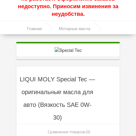
недоступно. Приносим извинения за
Акции
неудобства.
Моторные масла
Главная
Моторные масла
Синтетические масла
Линейка масел Special Tec
Полусинтетические масла
Минеральные масла
Масло с молибденом
LIQUI MOLY Special Tec —
Линейка масел Molygen
оригинальные масла для
Линейка масел Top Tec
авто (Вязкость SAE 0W-
Линейка масел Special Tec
Линейка масел Optimal
30)
Присадки
Сравнение товаров (0)