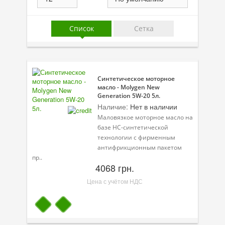
Присадки в масло
Присадки в системы охлаждения
Список
Сетка
Присадки в топливо
Автокосметика
Синтетическое моторное
Трансмиссионные масла
масло - Molygen New
Generation 5W-20 5л.
Сервисные продукты
Наличие:
Нет в наличии
Маловязкое моторное масло на
Оборудование
базе HC-синтетической
технологии с фирменным
Клеи и герметики
антифрикционным пакетом
пр..
Профи-серия
4068 грн.
Цена с учётом НДС
Уход за кондиционером
Смазки
Специальные программы