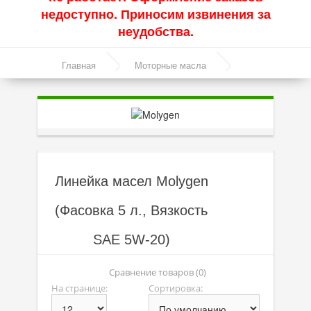
недоступно. Приносим извинения за
Акции
неудобства.
Моторные масла
Главная
Моторные масла
Синтетические масла
Линейка масел Molygen
Полусинтетические масла
Минеральные масла
Масло с молибденом
Линейка масел Molygen
Линейка масел Molygen
(Фасовка 5 л., Вязкость
Линейка масел Top Tec
SAE 5W-20)
Линейка масел Special Tec
Линейка масел Optimal
Сравнение товаров (0)
На странице:
Сортировка:
Присадки