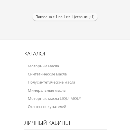
Велосипедная программа
Показано с 1 по 1 из 1 (страниц: 1)
Масла для лодочных моторов
Моторное масло для мотоцикла
Оружейное масло
КАТАЛОГ
Садовая программа
Моторные масла
Промышленная программа
Синтетические масла
Технологические жидкости
Полусинтетические масла
Зимняя программа
Минеральные масла
Моторные масла LIQUI MOLY
Отзывы покупателей
ЛИЧНЫЙ КАБИНЕТ