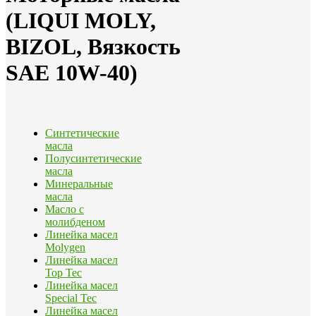
(LIQUI MOLY,
BIZOL, Вязкость
SAE 10W-40)
Синтетические
масла
Полусинтетические
масла
Минеральные
масла
Масло с
молибденом
Линейка масел
Molygen
Линейка масел
Top Tec
Линейка масел
Special Tec
Линейка масел