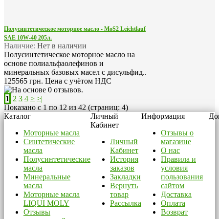
Полусинтетическое моторное масло - MoS2 Leichtlauf
SAE 10W-40 205л.
Наличие:
Нет в наличии
Полусинтетическое моторное масло на
основе полиальфаолефинов и
минеральных базовых масел с дисульфид..
125565 грн.
Цена с учётом НДС
1
2
3
4
>
>|
Показано с 1 по 12 из 42 (страниц: 4)
Каталог
Личный
Информация
До
Кабинет
Моторные масла
Отзывы о
Синтетические
Личный
магазине
масла
Кабинет
О нас
Полусинтетические
История
Правила и
масла
заказов
условия
Минеральные
Закладки
пользования
масла
Вернуть
сайтом
Моторные масла
товар
Доставка
LIQUI MOLY
Рассылка
Оплата
Отзывы
Возврат