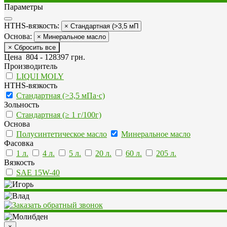
Параметры
HTHS-вязкость:
× Стандартная (>3,5 мП
Основа:
× Минеральное масло
× Сбросить все
Цена
804
-
128397
грн.
Производитель
LIQUI MOLY
HTHS-вязкость
Стандартная (>3,5 мПа·с)
Зольность
Стандартная (≥ 1 г/100г)
Основа
Полусинтетическое масло
Минеральное масло
Фасовка
1 л.
4 л.
5 л.
20 л.
60 л.
205 л.
Вязкость
SAE 15W-40
×