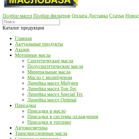
Подбор масел
Подбор фильтров
Оплата
Доставка
Статьи
Новос
Каталог продукции
Главная
Актуальные продукты
Акции
Моторные масла
Синтетические масла
Полусинтетические масла
Минеральные масла
Масло с молибденом
Линейка масел Molygen
Линейка масел Top Tec
Линейка масел Special Tec
Линейка масел Optimal
Присадки
Присадки в масло
Присадки в системы охлаждения
Присадки в топливо
Автокосметика
Трансмиссионные масла
Сервисные продукты