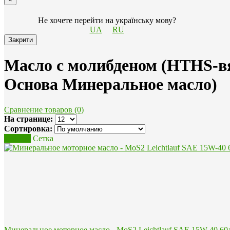
Не хочете перейти на українську мову?
UA
RU
Закрити
Масло с молибденом (HTHS-вя
Основа Минеральное масло)
Сравнение товаров (0)
На странице:
Сортировка:
Список
Сетка
Минеральное моторное масло - MoS2 Leichtlauf SAE 15W-40 60