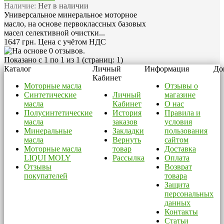
Наличие:
Нет в наличии
Универсальное минеральное моторное
масло, на основе первоклассных базовых
масел селективной очистки...
1647 грн.
Цена с учётом НДС
Показано с 1 по 1 из 1 (страниц: 1)
Каталог
Личный
Информация
До
Кабинет
Моторные масла
Отзывы о
Синтетические
Личный
магазине
масла
Кабинет
О нас
Полусинтетические
История
Правила и
масла
заказов
условия
Минеральные
Закладки
пользования
масла
Вернуть
сайтом
Моторные масла
товар
Доставка
LIQUI MOLY
Рассылка
Оплата
Отзывы
Возврат
покупателей
товара
Защита
персональных
данных
Контакты
Статьи