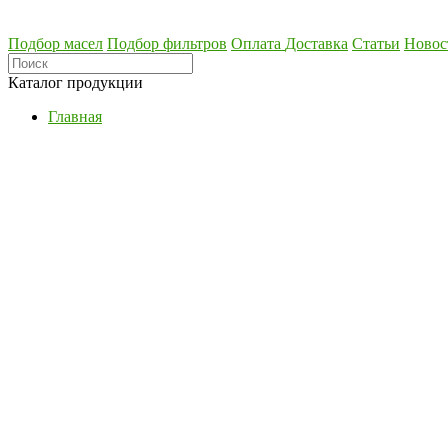
Подбор масел
Подбор фильтров
Оплата
Доставка
Статьи
Новос
Каталог продукции
Главная
Актуальные продукты
Акции
Моторные масла
Синтетические масла
Полусинтетические масла
Минеральные масла
Масло с молибденом
Линейка масел Molygen
Линейка масел Top Tec
Линейка масел Special Tec
Линейка масел Optimal
Присадки
Присадки в масло
Присадки в системы охлаждения
Присадки в топливо
Автокосметика
Трансмиссионные масла
Сервисные продукты