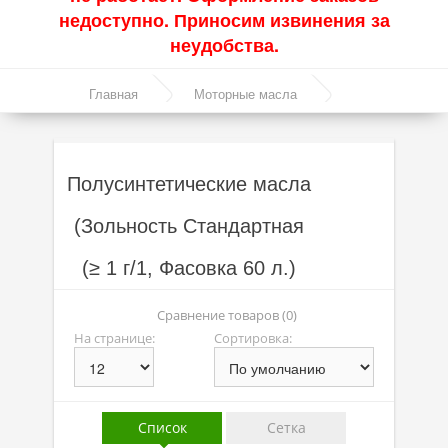
недоступно. Приносим извинения за
Акции
неудобства.
Моторные масла
Главная
Моторные масла
Синтетические масла
Полусинтетические масла
Полусинтетические масла
Полусинтетические масла
Минеральные масла
(Зольность Стандартная
Масло с молибденом
(≥ 1 г/1, Фасовка 60 л.)
Линейка масел Molygen
Линейка масел Top Tec
Сравнение товаров (0)
На странице:
Сортировка:
Линейка масел Special Tec
Линейка масел Optimal
Присадки
Список
Сетка