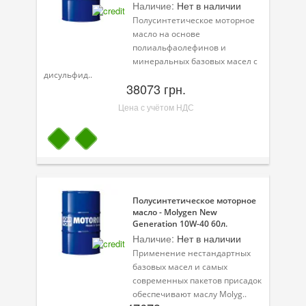
Наличие:
Нет в наличии
Полусинтетическое моторное
Велосипедная программа
масло на основе
полиальфаолефинов и
Масла для лодочных моторов
минеральных базовых масел с
дисульфид..
Моторное масло для мотоцикла
38073 грн.
Оружейное масло
Цена с учётом НДС
Садовая программа
Промышленная программа
Технологические жидкости
Полусинтетическое моторное
Зимняя программа
масло - Molygen New
Generation 10W-40 60л.
Наличие:
Нет в наличии
Применение нестандартных
базовых масел и самых
современных пакетов присадок
обеспечивают маслу Molyg..