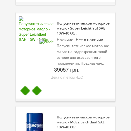
Присадки в масло
Присадки в системы охлаждения
Полусинтетическое моторное
Присадки в топливо
масло - Super Leichtlauf SAE
10W-40 60л.
Автокосметика
Наличие:
Нет в наличии
Полусинтетическое моторное
Трансмиссионные масла
масло на гидрокреккинговой
основе для всесезонного
Сервисные продукты
применения. Предназнач..
39057 грн.
Оборудование
Цена с учётом НДС
Клеи и герметики
Профи-серия
Уход за кондиционером
Полусинтетическое моторное
Смазки
масло - MoS2 Leichtlauf SAE
10W-40 60л.
Специальные программы