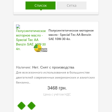
Присадки в масло
Список
Сетка
Присадки в системы охлаждения
Присадки в топливо
Полусинтетическое моторное
Автокосметика
масло - Special Tec AA Benzin
SAE 10W-30 4л.
Трансмиссионные масла
Сервисные продукты
Оборудование
Наличие:
Нет. Снят с производства
Клеи и герметики
Для всесезонного использования в большинстве
двигателей современных американских и азиатских
Профи-серия
бензино..
3468 грн.
Уход за кондиционером
Цена с учётом НДС
Смазки
Специальные программы