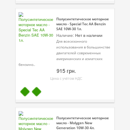
Велосипедная программа
Полусинтетическое моторное
Масла для лодочных моторов
масло - Special Tec AA Benzin
SAE 10W-30 1л.
Моторное масло для мотоцикла
Наличие:
Нет в наличии
Для всесезонного
Оружейное масло
использования в большинстве
двигателей современных
Садовая программа
американских и азиатских
бензино..
Промышленная программа
915 грн.
Технологические жидкости
Цена с учётом НДС
Зимняя программа
Полусинтетическое моторное
масло - Molygen New
Generation 10W-30 4л.