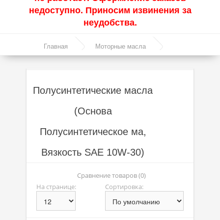
недоступно. Приносим извинения за
Акции
неудобства.
Моторные масла
Главная
Моторные масла
Синтетические масла
Полусинтетические масла
Полусинтетические масла
Полусинтетические масла
Минеральные масла
(Основа
Масло с молибденом
Полусинтетическое ма,
Линейка масел Molygen
Линейка масел Top Tec
Вязкость SAE 10W-30)
Линейка масел Special Tec
Сравнение товаров (0)
На странице:
Сортировка:
Линейка масел Optimal
Присадки