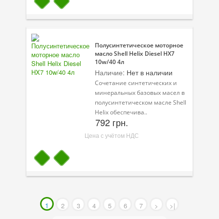
Полусинтетическое моторное
масло Shell Helix Diesel HX7
10w/40 4л
Наличие:
Нет в наличии
Сочетание синтетических и
минеральных базовых масел в
полусинтетическом масле Shell
Helix обеспечива..
792 грн.
Цена с учётом НДС
1
2
3
4
5
6
7
>
>|