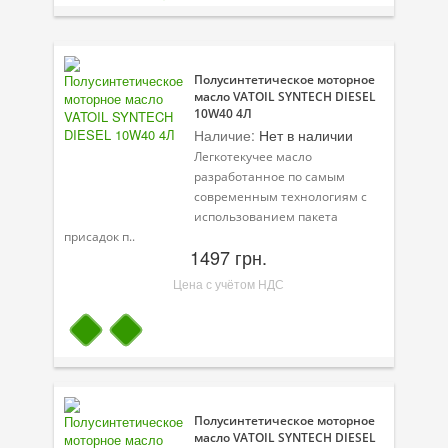
Присадки в масло
Присадки в системы охлаждения
Полусинтетическое моторное
Присадки в топливо
масло VATOIL SYNTECH DIESEL
10W40 4Л
Автокосметика
Наличие:
Нет в наличии
Легкотекучее масло
Трансмиссионные масла
разработанное по самым
современным технологиям с
Сервисные продукты
использованием пакета
присадок п..
Оборудование
1497 грн.
Цена с учётом НДС
Клеи и герметики
Профи-серия
Уход за кондиционером
Смазки
Полусинтетическое моторное
масло VATOIL SYNTECH DIESEL
Специальные программы