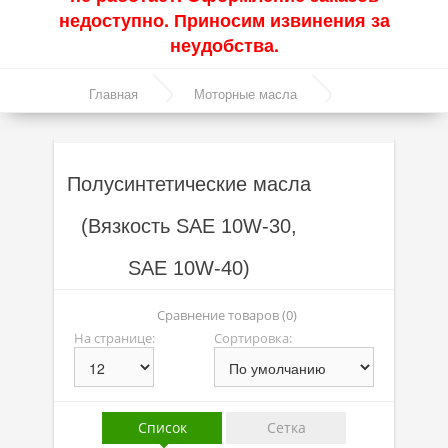
недоступно. Приносим извинения за
Акции
неудобства.
Моторные масла
Главная
Моторные масла
Синтетические масла
Полусинтетические масла
Полусинтетические масла
Полусинтетические масла
Минеральные масла
(Вязкость SAE 10W-30,
Масло с молибденом
SAE 10W-40)
Линейка масел Molygen
Линейка масел Top Tec
Сравнение товаров (0)
На странице:
Сортировка:
Линейка масел Special Tec
Линейка масел Optimal
Присадки
Список
Сетка