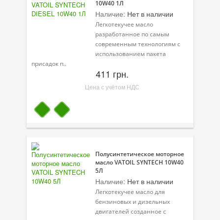
10W40 1Л
Наличие:
Нет в наличии
Велосипедная программа
Легкотекучее масло
разработанное по самым
Масла для лодочных моторов
современным технологиям с
использованием пакета
Моторное масло для мотоцикла
присадок п..
411 грн.
Оружейное масло
Цена с учётом НДС
Садовая программа
Промышленная программа
Технологические жидкости
Зимняя программа
Полусинтетическое моторное
масло VATOIL SYNTECH 10W40
5Л
Наличие:
Нет в наличии
Легкотекучее масло для
бензиновых и дизельных
двигателей созданное с