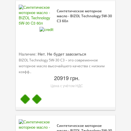
Присадки в масло
Синтетическое моторное
Присадки в системы охлаждения
масло - BIZOL Technology 5W-30
C3 60л
Присадки в топливо
Автокосметика
Трансмиссионные масла
Наличие:
Нет. Не будет завозиться
BIZOL Technology 5W-30 C3 – это современное
Сервисные продукты
моторное масло высочайшего качества с низким
коэфф..
Оборудование
20919 грн.
Клеи и герметики
Цена с учётом НДС
Профи-серия
Уход за кондиционером
Смазки
Синтетическое моторное
Специальные программы
масло - BIZOL Technology 5W-30