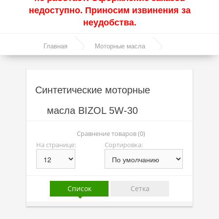
недоступно. Приносим извинения за
Акции
неудобства.
Моторные масла
Главная
Моторные масла
Синтетические масла
Синтетические масла
Полусинтетические масла
Синтетические моторные
Минеральные масла
масла BIZOL 5W-30
Масло с молибденом
Линейка масел Molygen
Сравнение товаров (0)
На странице:
Сортировка:
Линейка масел Top Tec
Линейка масел Special Tec
Линейка масел Optimal
Список
Сетка
Присадки