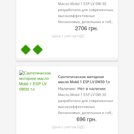
Масло Mobil 1 ESP LV 0W-30
разработано для современных
Велосипедная программа
высокоэффективных
бензиновых, дизельных и гиб..
Масла для лодочных моторов
2706 грн.
Моторное масло для мотоцикла
Цена с учётом НДС
Оружейное масло
Садовая программа
Промышленная программа
Синтетическое моторное
Технологические жидкости
масло Mobil 1 ESP LV 0W30 1л
Наличие:
Нет в наличии
Зимняя программа
Масло Mobil 1 ESP LV 0W-30
разработано для современных
высокоэффективных
бензиновых, дизельных и гиб..
696 грн.
Цена с учётом НДС