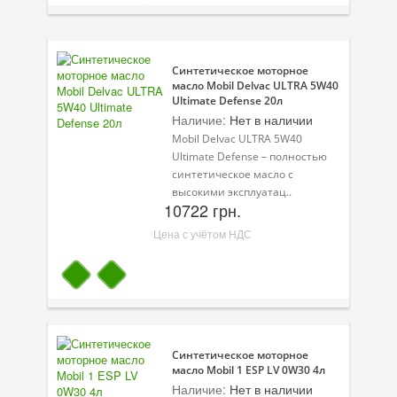
Присадки в масло
Присадки в системы охлаждения
Синтетическое моторное
Присадки в топливо
масло Mobil Delvac ULTRA 5W40
Ultimate Defense 20л
Автокосметика
Наличие:
Нет в наличии
Mobil Delvac ULTRA 5W40
Трансмиссионные масла
Ultimate Defense – полностью
синтетическое масло с
Сервисные продукты
высокими эксплуатац..
10722 грн.
Оборудование
Цена с учётом НДС
Клеи и герметики
Профи-серия
Уход за кондиционером
Синтетическое моторное
Смазки
масло Mobil 1 ESP LV 0W30 4л
Наличие:
Нет в наличии
Специальные программы