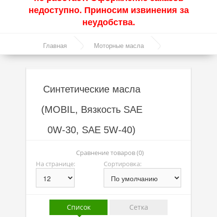
недоступно. Приносим извинения за
Акции
неудобства.
Моторные масла
Главная
Моторные масла
Синтетические масла
Синтетические масла
Полусинтетические масла
Синтетические масла
Минеральные масла
(MOBIL, Вязкость SAE
Масло с молибденом
0W-30, SAE 5W-40)
Линейка масел Molygen
Линейка масел Top Tec
Сравнение товаров (0)
На странице:
Сортировка:
Линейка масел Special Tec
Линейка масел Optimal
Присадки
Список
Сетка