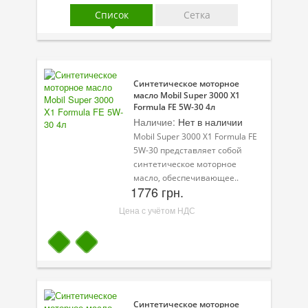
Присадки в масло
Список
Сетка
Присадки в системы охлаждения
Присадки в топливо
Синтетическое моторное
Автокосметика
масло Mobil Super 3000 X1
Formula FE 5W-30 4л
Трансмиссионные масла
Наличие:
Нет в наличии
Mobil Super 3000 X1 Formula FE
Сервисные продукты
5W-30 представляет собой
синтетическое моторное
Оборудование
масло, обеспечивающее..
1776 грн.
Клеи и герметики
Цена с учётом НДС
Профи-серия
Уход за кондиционером
Смазки
Синтетическое моторное
Специальные программы