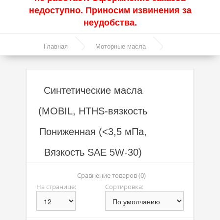
недоступно. Приносим извинения за
Акции
неудобства.
Моторные масла
Главная
Моторные масла
Синтетические масла
Синтетические масла
Полусинтетические масла
Синтетические масла
Минеральные масла
(MOBIL, HTHS-вязкость
Масло с молибденом
Пониженная (<3,5 мПа,
Линейка масел Molygen
Линейка масел Top Tec
Вязкость SAE 5W-30)
Линейка масел Special Tec
Сравнение товаров (0)
На странице:
Сортировка:
Линейка масел Optimal
Присадки