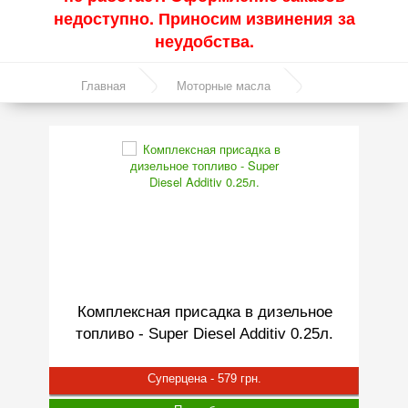
недоступно. Приносим извинения за
неудобства.
▼
Главная
Моторные масла
▼
Синтетические масла
▼
▼
Комплексная присадка в дизельное
Пол
топливо - Super Diesel Additiv 0.25л.
Суперцена - 579 грн.