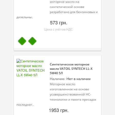
моторное масло на
Масла для лодочных моторов
синтетической основе
разработано для бензиновых и
Моторное масло для мотоцикла
дизельны..
573 грн.
Оружейное масло
Цена с учётом НДС
Садовая программа
Промышленная программа
Технологические жидкости
Зимняя программа
Синтетическое моторное
масло VATOIL SYNTECH LL-X
5W40 5Л
Наличие:
Нет в наличии
Моторное масло
изготовленное на основе
усовершенствованной HC-
технологии и пакета присадок
последнег..
1953 грн.