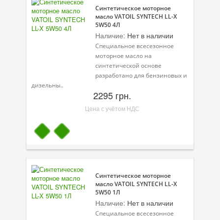
Синтетическое моторное
Присадки в топливо
масло VATOIL SYNTECH LL-X
5W50 4Л
Автокосметика
Наличие:
Нет в наличии
Специальное всесезонное
Трансмиссионные масла
моторное масло на
синтетической основе
Сервисные продукты
разработано для бензиновых и
дизельны..
Оборудование
2295 грн.
Цена с учётом НДС
Клеи и герметики
Профи-серия
Уход за кондиционером
Смазки
Синтетическое моторное
масло VATOIL SYNTECH LL-X
Специальные программы
5W50 1Л
Наличие:
Нет в наличии
Велосипедная программа
Специальное всесезонное