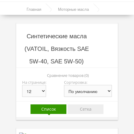
Моторные масла
Главная
Моторные масла
Синтетические масла
Синтетические масла
Полусинтетические масла
Синтетические масла
Минеральные масла
(VATOIL, Вязкость SAE
Масло с молибденом
5W-40, SAE 5W-50)
Линейка масел Molygen
Линейка масел Top Tec
Сравнение товаров (0)
На странице:
Сортировка:
Линейка масел Special Tec
Линейка масел Optimal
Присадки
Список
Сетка
Присадки в масло
Присадки в системы охлаждения