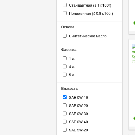
Стандартная (≥ 1 г/100г)
Пониженная (≤ 0,8 г/100г)
Основа
Синтетическое масло
Фасовка
1 л.
4 л.
5 л.
Вязкость
SAE 0W-16
SAE 0W-20
SAE 0W-30
SAE 0W-40
SAE 5W-20