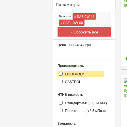
Параметры
× SAE 0W-16
Вязкость:
× SAE 10W-60
× Сбросить все
Цена
900
-
4842
грн.
Производитель
LIQUI MOLY
CASTROL
HTHS-вязкость
Стандартная (>3,5 мПа·с)
Пониженная (<3,5 мПа·с)
Зольность