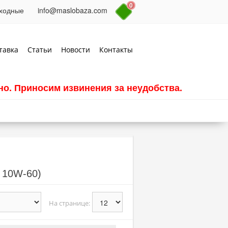
0
выходные
info@maslobaza.com
тавка
Статьи
Новости
Контакты
о. Приносим извинения за неудобства.
 10W-60)
На странице: