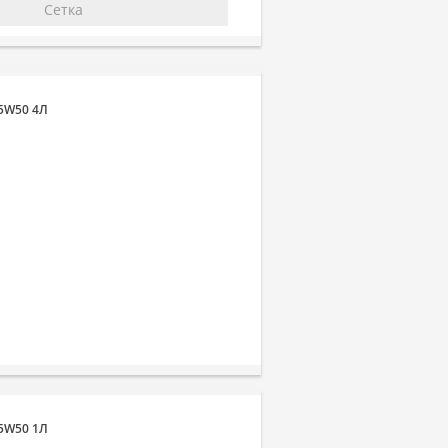
Сетка
 5W50 4Л
 5W50 1Л