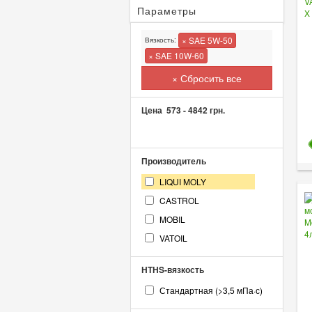
Параметры
× SAE 5W-50
Вязкость:
× SAE 10W-60
× Сбросить все
Цена
573
-
4842
грн.
Производитель
LIQUI MOLY
CASTROL
MOBIL
VATOIL
HTHS-вязкость
Стандартная (>3,5 мПа·с)