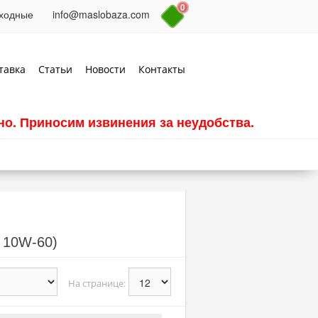
0
выходные
info@maslobaza.com
тавка
Статьи
Новости
Контакты
о. Приносим извинения за неудобства.
 10W-60)
На странице: