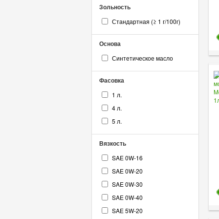
Зольность
Стандартная (≥ 1 г/100г)
Основа
Синтетическое масло
Фасовка
1 л.
4 л.
5 л.
Вязкость
SAE 0W-16
SAE 0W-20
SAE 0W-30
SAE 0W-40
SAE 5W-20