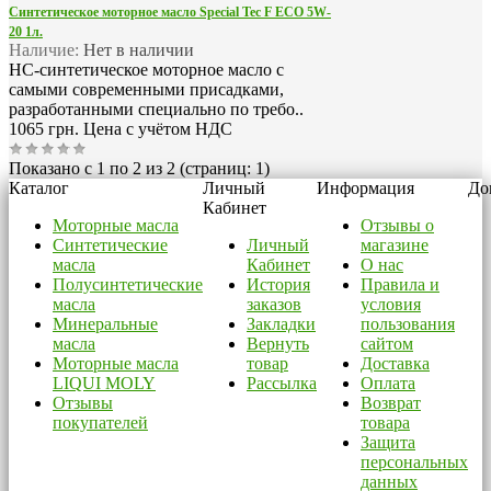
Синтетическое моторное масло Special Tec F ECO 5W-
20 1л.
Наличие:
Нет в наличии
HC-синтетическое моторное масло с
самыми современными присадками,
разработанными специально по требо..
1065 грн.
Цена с учётом НДС
Показано с 1 по 2 из 2 (страниц: 1)
Каталог
Личный
Информация
До
Кабинет
Моторные масла
Отзывы о
Синтетические
Личный
магазине
масла
Кабинет
О нас
Полусинтетические
История
Правила и
масла
заказов
условия
Минеральные
Закладки
пользования
масла
Вернуть
сайтом
Моторные масла
товар
Доставка
LIQUI MOLY
Рассылка
Оплата
Отзывы
Возврат
покупателей
товара
Защита
персональных
данных