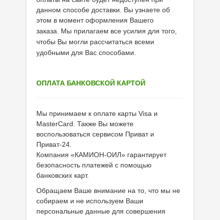
данном способе доставки. Вы узнаете об
Велосипедная программа
этом в момент оформления
Вашего
заказа. Мы прилагаем все усилия для того,
Масла для лодочных моторов
чтобы Вы могли рассчитаться всеми
удобными для Вас способами.
Моторное масло для мотоцикла
Оружейное масло
ОПЛАТА БАНКОВСКОЙ КАРТОЙ
Садовая программа
Промышленная программа
Мы принимаем к оплате карты Visa и
MasterCard. Также Вы можете
Технологические жидкости
воспользоваться сервисом Приват и
Приват-24.
Зимняя программа
Компания «КАМИОН-ОИЛ» гарантирует
безопасность платежей с помощью
банковских карт.
Обращаем Ваше внимание на то, что мы не
собираем и не используем Ваши
персональные данные для совершения