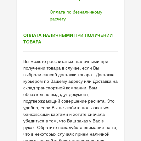
Присадки в масло
Оплата по безналичному
Присадки в системы охлаждения
расчёту
Присадки в топливо
ОПЛАТА НАЛИЧНЫМИ ПРИ ПОЛУЧЕНИИ
Автокосметика
ТОВАРА
Трансмиссионные масла
Вы можете рассчитаться наличными при
Сервисные продукты
получении товара в случае, если Вы
выбрали способ доставки товара - Доставка
Оборудование
курьером по Вашему адресу или Доставка на
склад транспортной компании. Вам
Клеи и герметики
обязательно выдадут документ,
подтверждающий совершение расчета. Это
Профи-серия
удобно, если Вы не любите пользоваться
банковскими картами и хотите сначала
Уход за кондиционером
убедиться в том, что Ваш заказ у Вас в
Смазки
руках. Обратите пожалуйста внимание на то,
что в некоторых случаях прием наличной
Специальные программы
оплаты на сайте будет недоступен при