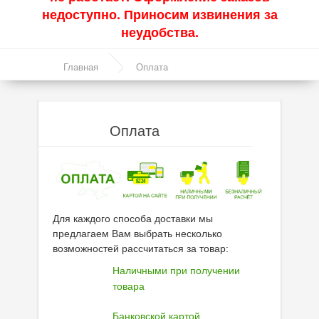
недоступно. Приносим извинения за
Акции
неудобства.
Моторные масла
Главная
Оплата
Синтетические масла
Полусинтетические масла
Оплата
Минеральные масла
Масло с молибденом
Линейка масел Molygen
Линейка масел Top Tec
Для каждого способа доставки мы
предлагаем Вам выбрать несколько
Линейка масел Special Tec
возможностей рассчитаться за товар:
Наличными при получении
Линейка масел Optimal
товара
Присадки
Банковской картой