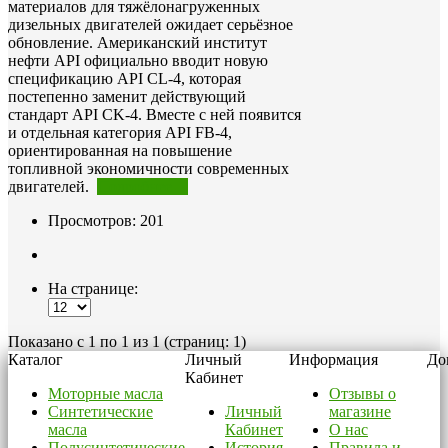
материалов для тяжёлонагруженных
дизельных двигателей ожидает серьёзное
обновление. Американский институт
нефти API официально вводит новую
спецификацию API CL-4, которая
постепенно заменит действующий
стандарт API CK-4. Вместе с ней появится
и отдельная категория API FB-4,
ориентированная на повышение
топливной экономичности современных
двигателей.
Подробнее→
Просмотров: 201
На странице:
Показано с 1 по 1 из 1 (страниц: 1)
Каталог
Личный
Информация
До
Кабинет
Моторные масла
Отзывы о
Синтетические
Личный
магазине
масла
Кабинет
О нас
Полусинтетические
История
Правила и