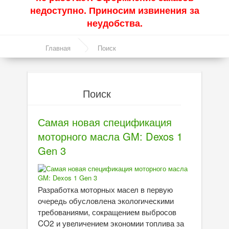
недоступно. Приносим извинения за
Акции
неудобства.
Моторные масла
Главная
Поиск
Синтетические масла
Полусинтетические масла
Поиск
Минеральные масла
Масло с молибденом
Самая новая спецификация
моторного масла GM: Dexos 1
Линейка масел Molygen
Gen 3
Линейка масел Top Tec
Линейка масел Special Tec
Разработка моторных масел в первую
Линейка масел Optimal
очередь обусловлена экологическими
требованиями, сокращением выбросов
Присадки
CO2 и увеличением экономии топлива за