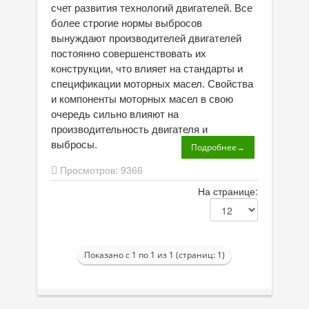
счет развития технологий двигателей. Все
Присадки в масло
более строгие нормы выбросов
вынуждают производителей двигателей
Присадки в системы охлаждения
постоянно совершенствовать их
Присадки в топливо
конструкции, что влияет на стандарты и
спецификации моторных масел. Свойства
Автокосметика
и компоненты моторных масел в свою
очередь сильно влияют на
Трансмиссионные масла
производительность двигателя и
выбросы.
Сервисные продукты
Подробнее→
Просмотров: 9366
Оборудование
На странице:
Клеи и герметики
Профи-серия
Уход за кондиционером
Показано с 1 по 1 из 1 (страниц: 1)
Смазки
Специальные программы