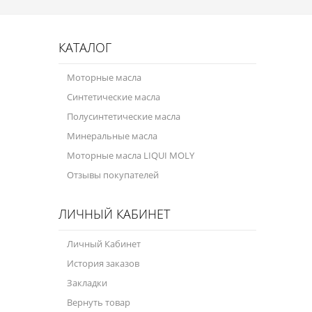
Велосипедная программа
КАТАЛОГ
Масла для лодочных моторов
Моторные масла
Моторное масло для мотоцикла
Синтетические масла
Оружейное масло
Полусинтетические масла
Садовая программа
Минеральные масла
Моторные масла LIQUI MOLY
Промышленная программа
Отзывы покупателей
Технологические жидкости
ЛИЧНЫЙ КАБИНЕТ
Зимняя программа
Личный Кабинет
История заказов
Закладки
Вернуть товар