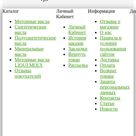
Каталог
Личный
Информация
До
Кабинет
Моторные масла
Отзывы о
Синтетические
Личный
магазине
масла
Кабинет
О нас
Полусинтетические
История
Правила и
масла
заказов
условия
Минеральные
Закладки
пользования
масла
Вернуть
сайтом
Моторные масла
товар
Доставка
LIQUI MOLY
Рассылка
Оплата
Отзывы
Возврат
покупателей
товара
Защита
персональных
данных
Контакты
Статьи
Новости