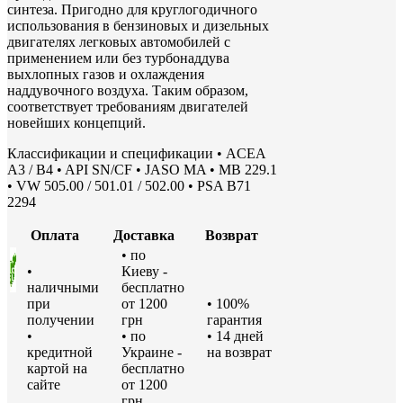
синтеза. Пригодно для круглогодичного
использования в бензиновых и дизельных
двигателях легковых автомобилей с
применением или без турбонаддува
выхлопных газов и охлаждения
наддувочного воздуха. Таким образом,
соответствует требованиям двигателей
новейших концепций.
Классификации и спецификации • ACEA
A3 / B4 • API SN/CF • JASO MA • MB 229.1
• VW 505.00 / 501.01 / 502.00 • PSA B71
2294
Оплата
Доставка
Возврат
• по
•
Киеву -
наличными
бесплатно
при
от 1200
• 100%
получении
грн
гарантия
•
• по
• 14 дней
кредитной
Украине -
на возврат
картой на
бесплатно
сайте
от 1200
грн