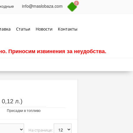
0
выходные
info@maslobaza.com
тавка
Статьи
Новости
Контакты
о. Приносим извинения за неудобства.
0,12 л.)
Присадки в топливо
На странице: