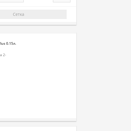
Сетка
us 0.15л.
а 2-