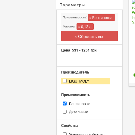
Параметры
× Бензиновые
Применяемость:
× 0,12 л.
Фасовка:
× Сбросить все
Цена
531
-
1251
грн.
Производитель
LIQUI MOLY
Применяемость
Бензиновые
Дизельные
Свойства
Усиленное действие