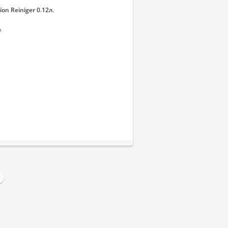
on Reiniger 0.12л.
м