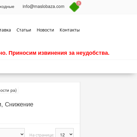
0
выходные
info@maslobaza.com
тавка
Статьи
Новости
Контакты
о. Приносим извинения за неудобства.
и, Снижение
На странице: