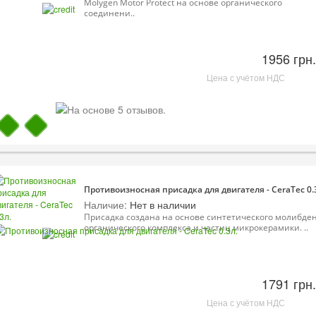
Molygen Motor Protect на основе органического
соединени..
1956 грн.
Цена с учётом НДС
Противоизносная присадка для двигателя - CeraTec 0.
Наличие:
Нет в наличии
Присадка создана на основе синтетического молибден
органического комплекса и частиц микрокерамики. ..
1791 грн.
Цена с учётом НДС