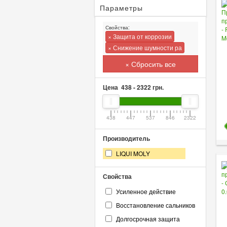
Параметры
Свойства:
× Защита от коррозии
× Снижение шумности ра
× Сбросить все
Цена
438
-
2322
грн.
438
447
537
846
2322
Производитель
LIQUI MOLY
Свойства
Усиленное действие
Восстановление сальников
Долгосрочная защита