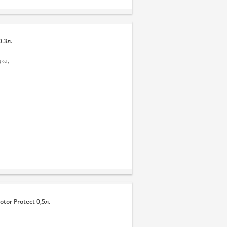
.3л.
ка,
or Protect 0,5л.