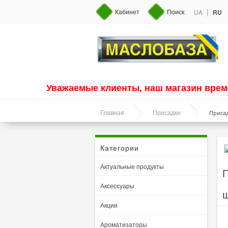
|
Кабинет
Поиск
UA
RU
Уважаемые клиенты, наш магазин врем
Присад
Главная
Присадки
Категории
Актуальные продукты
П
Аксессуары
ш
Акции
Ароматизаторы