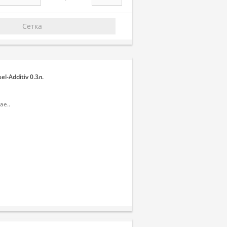
Сетка
-Additiv 0.3л.
е..