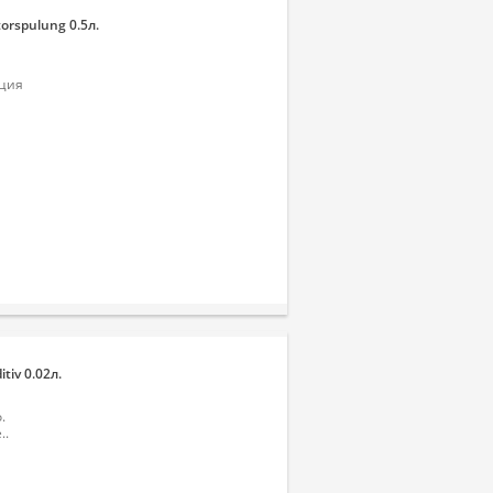
rspulung 0.5л.
ация
tiv 0.02л.
.
..