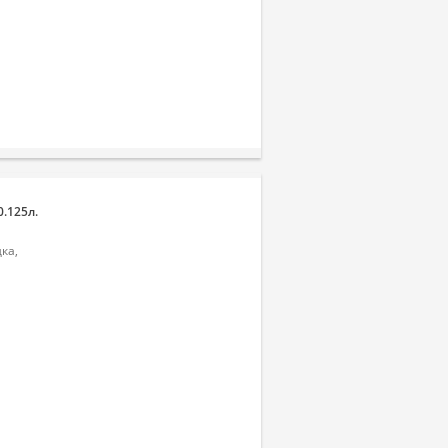
0.125л.
ка,