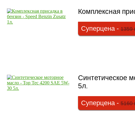
Комплексная прис
Суперцена -
1359 
Синтетическое м
5л.
Суперцена -
5160 