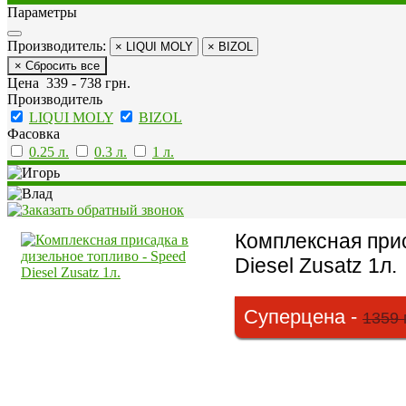
Параметры
Производитель:
× LIQUI MOLY
× BIZOL
× Сбросить все
Цена
339
-
738
грн.
Производитель
LIQUI MOLY
BIZOL
Фасовка
0.25 л.
0.3 л.
1 л.
Комплексная прис
Diesel Zusatz 1л.
Суперцена -
1359 