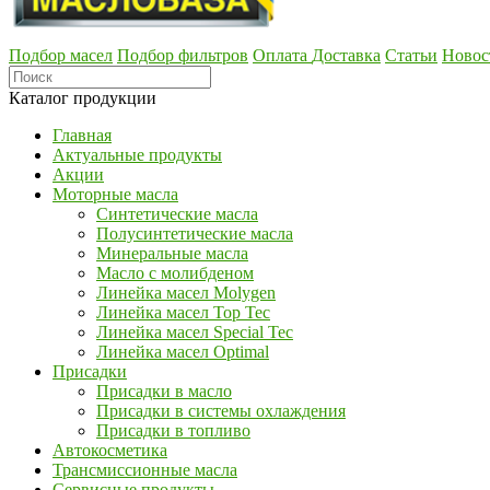
Подбор масел
Подбор фильтров
Оплата
Доставка
Статьи
Новос
Каталог продукции
Главная
Актуальные продукты
Акции
Моторные масла
Синтетические масла
Полусинтетические масла
Минеральные масла
Масло с молибденом
Линейка масел Molygen
Линейка масел Top Tec
Линейка масел Special Tec
Линейка масел Optimal
Присадки
Присадки в масло
Присадки в системы охлаждения
Присадки в топливо
Автокосметика
Трансмиссионные масла
Сервисные продукты