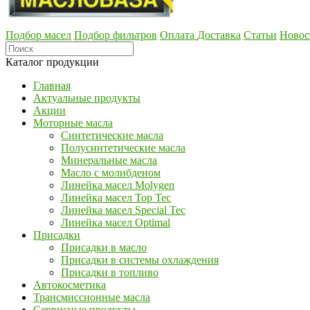
Подбор масел
Подбор фильтров
Оплата
Доставка
Статьи
Новос
Каталог продукции
Главная
Актуальные продукты
Акции
Моторные масла
Синтетические масла
Полусинтетические масла
Минеральные масла
Масло с молибденом
Линейка масел Molygen
Линейка масел Top Tec
Линейка масел Special Tec
Линейка масел Optimal
Присадки
Присадки в масло
Присадки в системы охлаждения
Присадки в топливо
Автокосметика
Трансмиссионные масла
Сервисные продукты