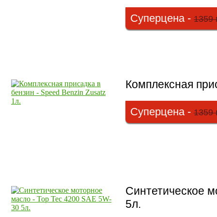
Суперцена -
1359 
Комплексная прис
Суперцена -
1359 
Синтетическое м
5л.