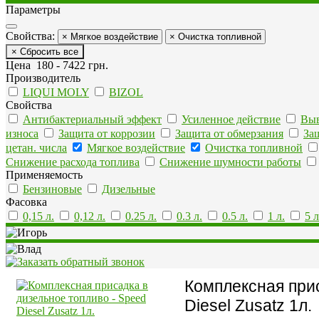
Параметры
Свойства:
× Мягкое воздействие
× Очистка топливной
× Сбросить все
Цена
180
-
7422
грн.
Производитель
LIQUI MOLY
BIZOL
Свойства
Антибактериальный эффект
Усиленное действие
Выв
износа
Защита от коррозии
Защита от обмерзания
За
цетан. числа
Мягкое воздействие
Очистка топливной
Снижение расхода топлива
Снижение шумности работы
Применяемость
Бензиновые
Дизельные
Фасовка
0,15 л.
0,12 л.
0.25 л.
0.3 л.
0.5 л.
1 л.
5 л
Комплексная прис
Diesel Zusatz 1л.