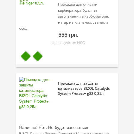
Присадка для очистки
карбюратора. Удаляет
загрязнения в карбюраторе,
нагар на клапанах, свечах и
осо..
555 грн.
Цена с учётом НДС
Присадка для защиты
катализатора BIZOL Catalytic
System Protect+ g82 0,25л
Наличие:
Нет. Не будет завозиться
BIZOL Catalytic System Protect+ g82 – это топливная