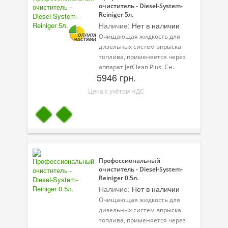
очиститель - Diesel-System-
Reiniger 5л.
Велосипедная программа
Наличие:
Нет в наличии
Очищающая жидкость для
Масла для лодочных моторов
дизельных систем впрыска
топлива, применяется через
Моторное масло для мотоцикла
аппарат JetClean Plus. Сн..
5946 грн.
Оружейное масло
Цена с учётом НДС
Садовая программа
Промышленная программа
Технологические жидкости
Зимняя программа
Профессиональный
очиститель - Diesel-System-
Reiniger 0.5л.
Наличие:
Нет в наличии
Очищающая жидкость для
дизельных систем впрыска
топлива, применяется через