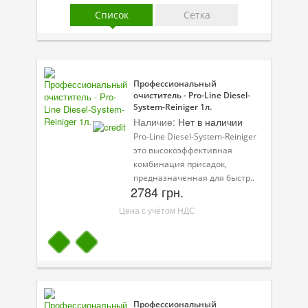
Присадки в масло
Список
Сетка
Присадки в системы охлаждения
Присадки в топливо
Профессиональный
Автокосметика
очиститель - Pro-Line Diesel-
System-Reiniger 1л.
Трансмиссионные масла
Наличие:
Нет в наличии
Pro-Line Diesel-System-Reiniger
Сервисные продукты
это высокоэффективная
комбинация присадок,
Оборудование
предназначенная для быстр..
2784 грн.
Клеи и герметики
Цена с учётом НДС
Профи-серия
Уход за кондиционером
Смазки
Профессиональный
Специальные программы