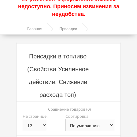
недоступно. Приносим извинения за
Акции
неудобства.
Моторные масла
Главная
Присадки
Синтетические масла
Присадки в топливо
Полусинтетические масла
Присадки в топливо
Минеральные масла
(Свойства Усиленное
Масло с молибденом
действие, Снижение
Линейка масел Molygen
Линейка масел Top Tec
расхода топ)
Линейка масел Special Tec
Сравнение товаров (0)
На странице:
Сортировка:
Линейка масел Optimal
Присадки