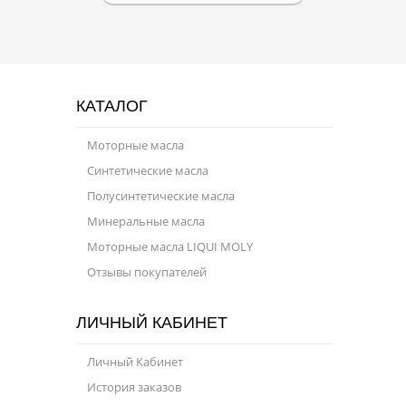
Масла для лодочных моторов
Моторное масло для мотоцикла
Оружейное масло
КАТАЛОГ
Садовая программа
Моторные масла
Промышленная программа
Синтетические масла
Технологические жидкости
Полусинтетические масла
Минеральные масла
Зимняя программа
Моторные масла LIQUI MOLY
Отзывы покупателей
ЛИЧНЫЙ КАБИНЕТ
Личный Кабинет
История заказов