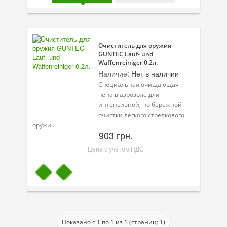
Присадки в топливо
Автокосметика
Очиститель для оружия
GUNTEC Lauf- und
Трансмиссионные масла
Waffenreiniger 0.2л.
Наличие:
Нет в наличии
Сервисные продукты
Специальная очищающая
Оборудование
пена в аэрозоле для
интенсивной, но бережной
Клеи и герметики
очистки легкого стрелкового
оружи..
903 грн.
Профи-серия
Цена с учётом НДС
Уход за кондиционером
Смазки
Специальные программы
Велосипедная программа
Показано с 1 по 1 из 1 (страниц: 1)