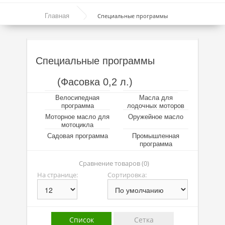
Моторные масла
Главная
Специальные программы
Синтетические масла
Полусинтетические масла
Специальные программы
Минеральные масла
(Фасовка 0,2 л.)
Масло с молибденом
Велосипедная
Масла для
Линейка масел Molygen
программа
лодочных моторов
Моторное масло для
Оружейное масло
Линейка масел Top Tec
мотоцикла
Садовая программа
Промышленная
Линейка масел Special Tec
программа
Линейка масел Optimal
Сравнение товаров (0)
На странице:
Сортировка:
Присадки
Присадки в масло
Список
Сетка
Присадки в системы охлаждения