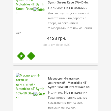
Synth Street Race 5W-40 4л.
Присадки в топливо
Наличие:
Нет в наличии
Для эксплуатации гоночной
Автокосметика
мототехники на дорогах с
твердым покрытием.
Трансмиссионные масла
Универсального применения.
Осо..
Сервисные продукты
4128 грн.
Цена с учётом НДС
Оборудование
Клеи и герметики
Профи-серия
Уход за кондиционером
Масло для 4-тактных
двигателей - Motorbike 4T
Смазки
Synth 10W-50 Street Race 4л.
Наличие:
Нет в наличии
Специальные программы
Гарантирует оптимальное
смазывание при самых
Велосипедная программа
высоких нагрузках.