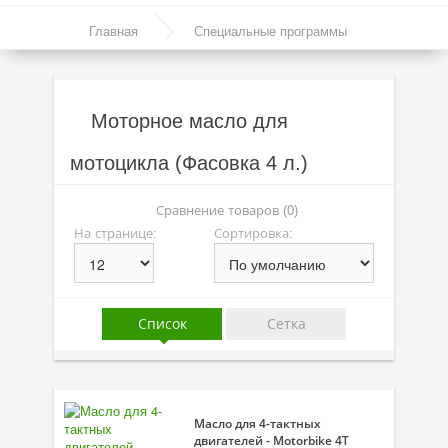
Моторные масла
Главная
Специальные программы
Синтетические масла
Моторное масло для мотоцикла
Полусинтетические масла
Моторное масло для
Минеральные масла
мотоцикла (Фасовка 4 л.)
Масло с молибденом
Линейка масел Molygen
Сравнение товаров (0)
На странице:
Сортировка:
Линейка масел Top Tec
Линейка масел Special Tec
Линейка масел Optimal
Список
Сетка
Присадки
Присадки в масло
Масло для 4-тактных
Присадки в системы охлаждения
двигателей - Motorbike 4T