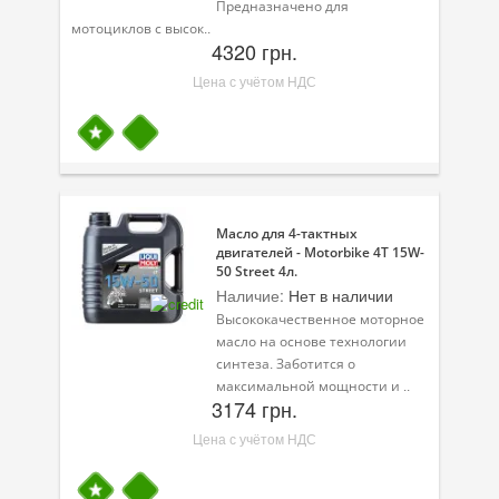
Предназначено для
Масла для лодочных моторов
мотоциклов с высок..
4320 грн.
Моторное масло для мотоцикла
Цена с учётом НДС
Оружейное масло
Садовая программа
Промышленная программа
Технологические жидкости
Масло для 4-тактных
двигателей - Motorbike 4T 15W-
50 Street 4л.
Зимняя программа
Наличие:
Нет в наличии
Высококачественное моторное
масло на основе технологии
синтеза. Заботится о
максимальной мощности и ..
3174 грн.
Цена с учётом НДС