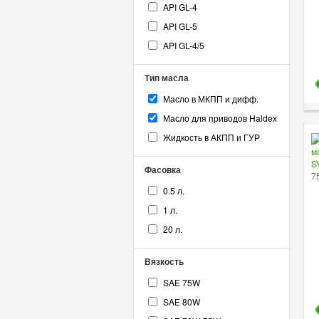
API GL-4
API GL-5
API GL-4/5
Тип масла
Масло в МКПП и дифф.
Масло для приводов Haldex
Жидкость в АКПП и ГУР
Фасовка
0.5 л.
1 л.
20 л.
Вязкость
SAE 75W
SAE 80W