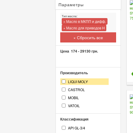
Параметры
Тип масла:
× Масло в МКПП и дифф.
× Масло для приводов H
× Сбросить все
Цена
174
-
29130
грн.
Производитель
LIQUI MOLY
CASTROL
MOBIL
VATOIL
Классификация
API GL-3/4