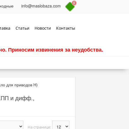
0
выходные
info@maslobaza.com
тавка
Статьи
Новости
Контакты
о. Приносим извинения за неудобства.
КПП и дифф.,
На странице: