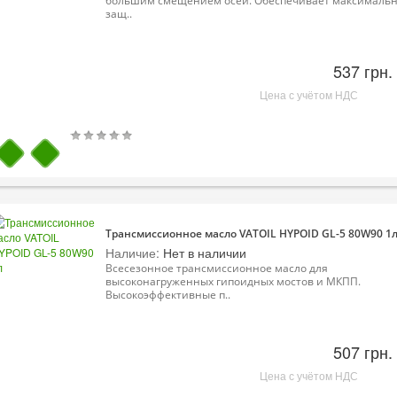
большим смещением осей. Обеспечивает максималь
защ..
537 грн.
Цена с учётом НДС
Трансмиссионное масло VATOIL HYPOID GL-5 80W90 1
Наличие:
Нет в наличии
Всесезонное трансмиссионное масло для
высоконагруженных гипоидных мостов и МКПП.
Высокоэффективные п..
507 грн.
Цена с учётом НДС