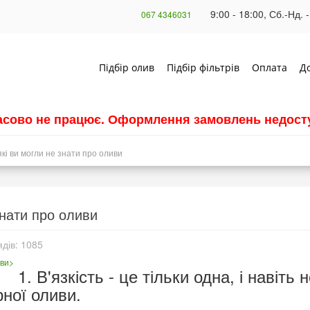
9:00 - 18:00, Сб.-Нд. -
067 4346031
Підбір олив
Підбір фільтрів
Оплата
Д
часово не працює. Оформлення замовлень недосту
які ви могли не знати про оливи
знати про оливи
дів: 1085
1. В'язкість - це тільки одна, і навіт
ної оливи.