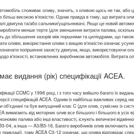
томобіль споживає оливу, значить, з оливою щось не так, або ц
ай з більш високою в'язкістю. Однак правда в тому, що витрата о
лі двигуна та/або сальники/ущільнювачі. Якщо це новий автомоб
виробляти менше тертя (для зменшення витрати палива, оскільк
ить до збільшення зазорів між поршнями та циліндрами, що тако
ати оливи, використання оливи з вищою в'язкістю означає усуне
ь означати погіршення захисту двигуна, якщо, використовуючи оли
одо в'язкості, встановлених виробником автомобіля. Витрата о
має видання (рік) специфікації ACEA.
ікації CCMC у 1996 році, і з того часу вийшло багато їх видань
версії специфікацій ACEA. Одним із найбільш важливих серед ни
ли об'єднані та був випущений клас C (для олив, сумісних із сис
ACEA вимагають від моторних олив все більшого і більшого в усіх
економію палива або інші властивості, існують величезні відмінн
3-04, а інша — A3/B3-16. Багато виробників олив включають ін
у прикладі), тому ACEA C3-12 означає, що олива відповідає спе