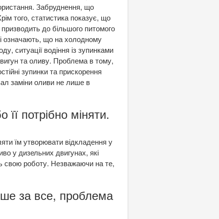
ористання. Забруднення, що
рім того, статистика показує, що
що призводить до більшого питомого
ні означають, що на холодному
оду, ситуації водіння із зупинками
вигун та оливу. Проблема в тому,
остійні зупинки та прискорення
вал заміни оливи не лише в
 її потрібно міняти.
ляти їм утворювати відкладення у
иво у дизельних двигунах, які
ть свою роботу. Незважаючи на те,
дше за все, проблема