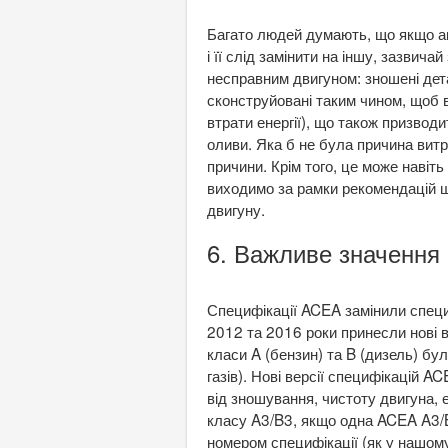
Багато людей думають, що якщо ав
і її слід замінити на іншу, зазвич
несправним двигуном: зношені дета
сконструйовані таким чином, щоб 
втрати енергії), що також призвод
оливи. Яка б не була причина витр
причини. Крім того, це може навіт
виходимо за рамки рекомендацій щ
двигуну.
6. Важливе значення 
Специфікації ACEA замінили специф
2012 та 2016 роки принесли нові 
класи A (бензин) та B (дизель) бу
газів). Нові версії специфікацій 
від зношування, чистоту двигуна, 
класу A3/B3, якщо одна ACEA A3/B
номером специфікації (як у нашом