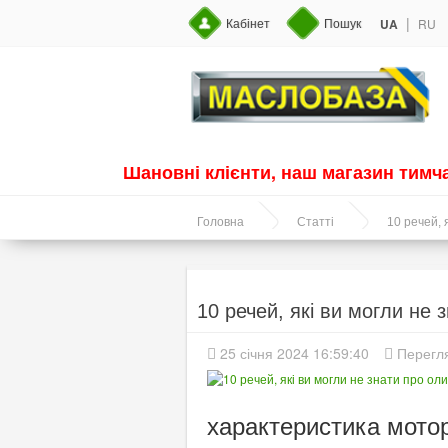
|
Кабінет
Пошук
UA
RU
Шановні клієнти, наш магазин тим
Головна
Статті
10 речей, 
10 речей, які ви могли не 
25 січня 2024 16:59:40
Перегля
характеристика мотор