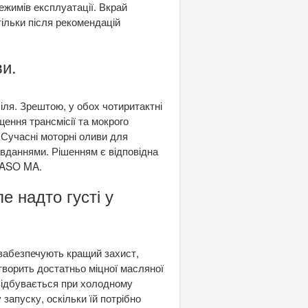
ежимів експлуатації. Вкрай
тільки після рекомендацій
ви.
іля. Зрештою, у обох чотиритактні
ення трансмісії та мокрого
. Сучасні моторні оливи для
авданнями. Рішенням є відповідна
 JASO MA.
е надто густі у
 забезпечують кращий захист,
створить достатньо міцної масляної
 відбувається при холодному
запуску, оскільки їй потрібно