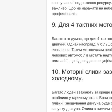
зношування і подовження ресурсу. 
важливо, щоб не наражати на небез
професіоналів.
9. Для 4-тактних мото
Багато хто думає, що для 4-тактно
двигуни. Однак насправді у більшо
зчеплення. Таким мотоциклам необх
легкових автомобілів містять надт
олмва 4T, що відповідає специфік
10. Моторні оливи заз
холодному.
Багато людей вважають за краще в
особливо у гарячому стані. Вони с
плівки і зношування двигуна буде
запуску двигуна. Олива з нижчим к