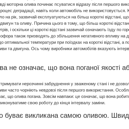
вді моторна олива починає псуватися відразу після першого вик
оцес деградації, навіть коли автомобіль не використовується. К
ало на рік, зазвичай експлуатуються на більш короткі відстані, 
вигун та оливу. Причина цього в тому, що більш короткі відста
ів, і оскільки ці короткі відстані зазвичай означають їзду по гор
тлофора також призводять до збільшення негативного впливу на д
о оптимальної температури при поїздках на короткі відстані, а п
иви та двигуна. Ось чому виробники автомобілів вказують інтер
а не означає, що вона поганої якості або
утримувати нерозчинні забруднення у зваженому стані і не дозво
ливи часто чорніють невдовзі після першого використання. Особл
чає, що олива погана. Зовсім навпаки: це означає, що вона роби
виконуватиме свою роботу до кінця інтервалу заміни.
дко буває викликана самою оливою. Шви