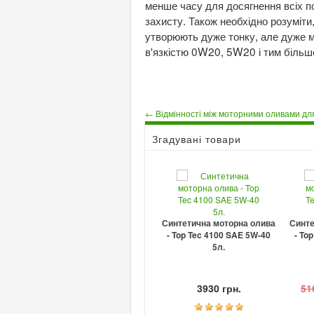
менше часу для досягнення всіх по
захисту. Також необхідно розуміти
утворюють дуже тонку, але дуже мі
в'язкістю 0W20, 5W20 і тим більше
← Відмінності між моторними оливами для 
Згадувані товари
Синтетична моторна олива
Синте
- Top Tec 4100 SAE 5W-40
- To
5л.
3930 грн.
51