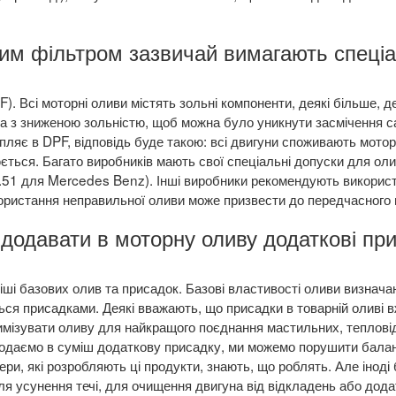
вим фільтром зазвичай вимагають спеці
). Всі моторні оливи містять зольні компоненти, деякі більше, д
а з зниженою зольністю, щоб можна було уникнути засмічення с
апляє в DPF, відповідь буде такою: всі двигуни споживають мото
ється. Багато виробників мають свої спеціальні допуски для ол
51 для Mercedes Benz). Інші виробники рекомендують використ
користання неправильної оливи може призвести до передчасного 
 додавати в моторну оливу додаткові п
ші базових олив та присадок. Базові властивості оливи визнача
ся присадками. Деякі вважають, що присадки в товарній оливі 
мізувати оливу для найкращого поєднання мастильних, тепловід
 додаємо в суміш додаткову присадку, ми можемо порушити бала
ери, які розробляють ці продукти, знають, що роблять. Але іноді
 усунення течі, для очищення двигуна від відкладень або додат