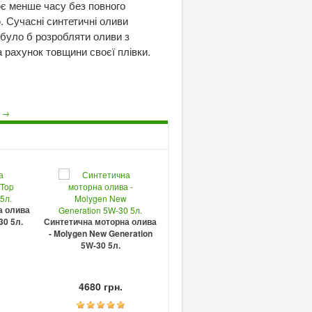
ює менше часу без повного
. Сучасні синтетичні оливи
 було б розробляти оливи з
а рахунок товщини своєї плівки.
1 →
а олива
30 5л.
Синтетична моторна олива
- Molygen New Generation
Напівсинтетична моторна
Син
5W-30 5л.
олива - Molygen New
- 
Generation 10W-40 4л.
4680 грн.
3513 грн.