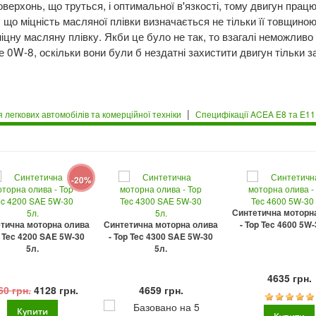
верхонь, що труться, і оптимальної в'язкості, тому двигун прац
, що міцність масляної плівки визначається не тільки її товщиною
цну масляну плівку. Якби це було не так, то взагалі неможливо
 0W-8, оскільки вони були б нездатні захистити двигун тільки з
|
легкових автомобілів та комерційної техніки
Специфікації ACEA E8 та E1
-20%
Синтетична моторн
тична моторна олива
Синтетична моторна олива
- Top Tec 4600 5W-
p Tec 4200 SAE 5W-30
- Top Tec 4300 SAE 5W-30
5л.
5л.
4635 грн.
60 грн.
4128 грн.
4659 грн.