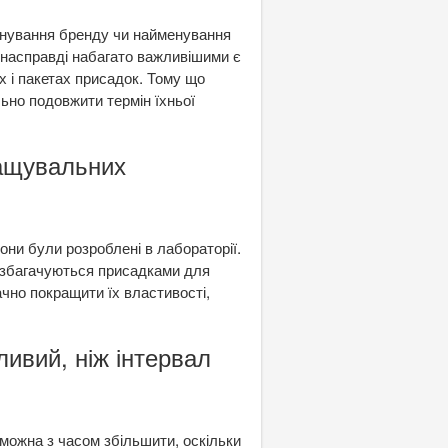
менування бренду чи найменування
к насправді набагато важливішими є
х і пакетах присадок. Тому що
ьно подовжити термін їхньої
мащувальних
они були розроблені в лабораторії.
м збагачуються присадками для
чно покращити їх властивості,
ливий, ніж інтервал
 можна з часом збільшити, оскільки