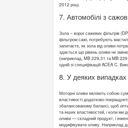
2012 році.
7. Автомобілі з сажо
Зола – ворог сажевих фільтрів (DPF
фільтром сажі, потребують мастил
запитаєте, як зола від оливи потр
здається що рівень оливи не зміню
(наприклад, MB 229.31 та MB 229.
одній зі специфікацій ACEA C. Ви
8. У деяких випадках
Моторні оливи являють собою сумі
властивості додатково покращують
збалансованому балансі, щоб опти
та інших властивостей, і коли ми
оливи — складний продукт, і інжен
модифікувати оливу. Наприклад для