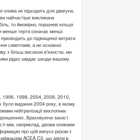
я олива не підходить для двигуна,
ливи найчастіше викликана
іль, то ймовірно, поршневі кільця
и менше тертя означає менші
ж призводить до підвищеної витрати
ння симптомів, а не основної
ву з більш високою в'язкістю, ми
ливи рідко завдає шкоди вашому
. 1996, 1998, 2004, 2008, 2010,
х було видання 2004 року, в якому
темами нейтралізації вихлопних
 відношеннях. Враховуючи захист
ості між, наприклад, двома оливами
формацію про цей випуск разом з
цифікаціям ACEA C3, що діяли в