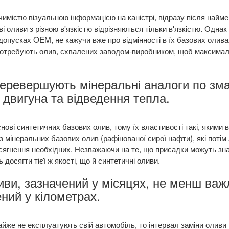
ачимістю візуальною інформацією на каністрі, відразу після най
ві оливи з різною в'язкістю відрізняються тільки в'язкістю. Одна
і допусках OEM, не кажучи вже про відмінності в їх базових олива
потребують олив, схвалених заводом-виробником, щоб максимал
 перевершують мінеральні аналоги по з
 двигуна та відведення тепла.
ові синтетичних базових олив, тому їх властивості такі, якими в
з мінеральних базових олив (рафінованої сирої нафти), які поті
сягнення необхідних. Незважаючи на те, що присадки можуть зна
 досягти тієї ж якості, що й синтетичні оливи.
ливи, зазначений у місяцях, не менш важ
ений у кілометрах.
йже не експлуатують свій автомобіль, то інтервал заміни оливи