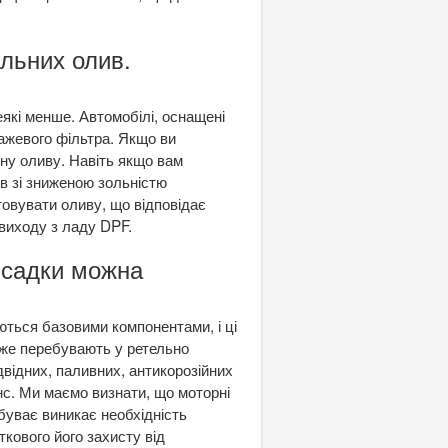
альних олив.
еякі менше. Автомобілі, оснащені
ажевого фільтра. Якщо ви
рну оливу. Навіть якщо вам
ив зі зниженою зольністю
овувати оливу, що відповідає
виходу з ладу DPF.
рисадки можна
ються базовими компонентами, і ці
вже перебувають у ретельно
відних, паливних, антикорозійних
нс. Ми маємо визнати, що моторні
 буває виникає необхідність
кового його захисту від