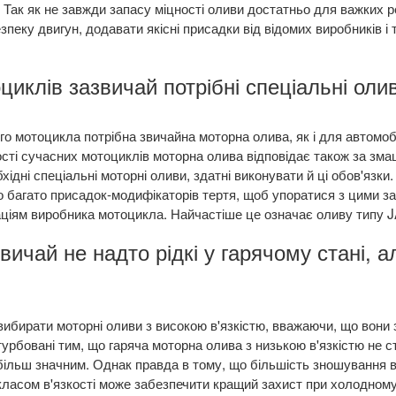
Так як не завжди запасу міцності оливи достатньо для важких р
пеку двигун, додавати якісні присадки від відомих виробників і 
циклів зазвичай потрібні спеціальні оли
го мотоцикла потрібна звичайна моторна олива, як і для автомоб
сті сучасних мотоциклів моторна олива відповідає також за змащ
ідні спеціальні моторні оливи, здатні виконувати й ці обов'язки
о багато присадок-модифікаторів тертя, щоб упоратися з цими з
аціям виробника мотоцикла. Найчастіше це означає оливу типу
вичай не надто рідкі у гарячому стані, ал
ибирати моторні оливи з високою в'язкістю, вважаючи, що вони
турбовані тим, що гаряча моторна олива з низькою в'язкістю не 
 більш значним. Однак правда в тому, що більшість зношування
ласом в'язкості може забезпечити кращий захист при холодному 