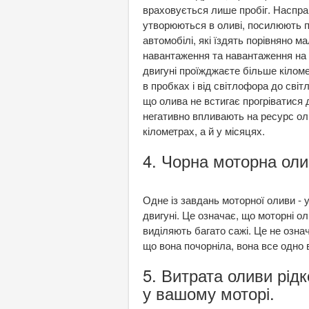
враховується лише пробіг. Наспра
утворюються в оливі, посилюють пр
автомобілі, які їздять порівняно м
навантаження та навантаження на д
двигуні проїжджаєте більше кілометр
в пробках і від світлофора до сві
що олива не встигає прогріватися д
негативно впливають на ресурс ол
кілометрах, а й у місяцях.
4. Чорна моторна олив
Одне із завдань моторної оливи - 
двигуні. Це означає, що моторні о
виділяють багато сажі. Це не озна
що вона почорніла, вона все одно 
5. Витрата оливи рі
у вашому моторі.