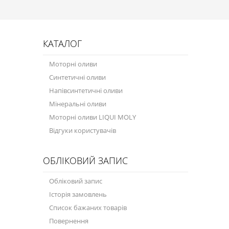
Присадки в паливо
Автокосметика
КАТАЛОГ
Трансмісійні оливи
Моторні оливи
Сервісні продукти
Синтетичні оливи
Напівсинтетичні оливи
Обладнання
Мінеральні оливи
Догляд за кондиціонером
Моторні оливи LIQUI MOLY
Відгуки користувачів
Клеї і герметики
Профі-серія
ОБЛІКОВИЙ ЗАПИС
Мастила
Обліковий запис
Спеціальні програми
Історія замовлень
Список бажаних товарів
Велосипедна програма
Повернення