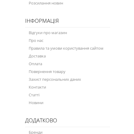
Моторна олива для мотоцикла
Розсилання новин
Оливи для зброї
ІНФОРМАЦІЯ
Оливи для моторів човнів
Відгуки про магазин
Продукція для саду
Про нас
Правила та умови користування сайтом
Промислова програма
Доставка
Технологічні рідини
Оплата
Повернення товару
Зимова програма
Захист персональних даних
Контакти
Статті
Новини
ДОДАТКОВО
Бренди