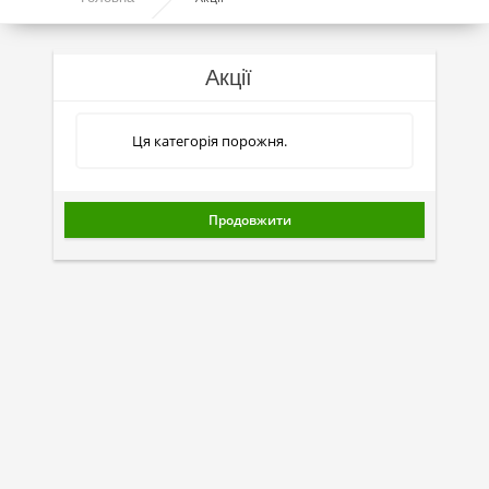
Моторні оливи
Синтетичні оливи
Акції
Напівсинтетичні оливи
Мінеральні оливи
Ця категорія порожня.
Оливи з молібденом
Лінійка олив Molygen
Продовжити
Лінійка олив Top Tec
Лінійка олив Special Tec
Лінійка олив Optimal
Присадки
Присадки в оливу
Присадки до систем охолодження