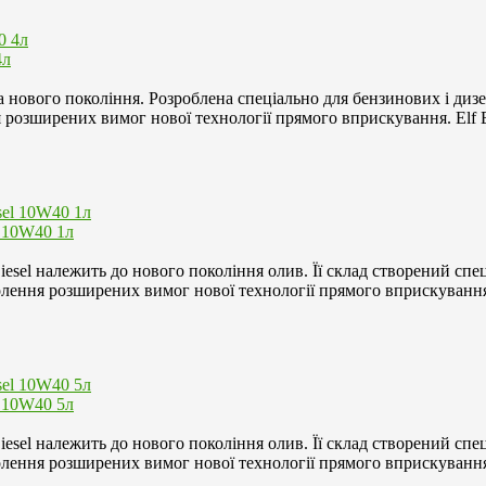
4л
а нового покоління. Розроблена спеціально для бензинових і диз
я розширених вимог нової технології прямого вприскування. Elf E
l 10W40 1л
iesel належить до нового покоління олив. Її склад створений спе
олення розширених вимог нової технології прямого вприскування
l 10W40 5л
iesel належить до нового покоління олив. Її склад створений спе
олення розширених вимог нової технології прямого вприскування