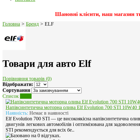
Шановні клієнти, наш магазин т
Головна
>
Бренд
>
ELF
Товари для авто Elf
Порівняння товарів (0)
Відображати:
Сортування
Список
Сітка
Напівсинтетична моторна олива Elf Evolution 700 STI 10W40 
Наявність:
Немає в наявності
Elf Evolution 700 STI — це високоякісна напівсинтетична оли
двигунів легкових автомобілів і оптимізована для задоволенн
STI рекомендується для всіх бе..