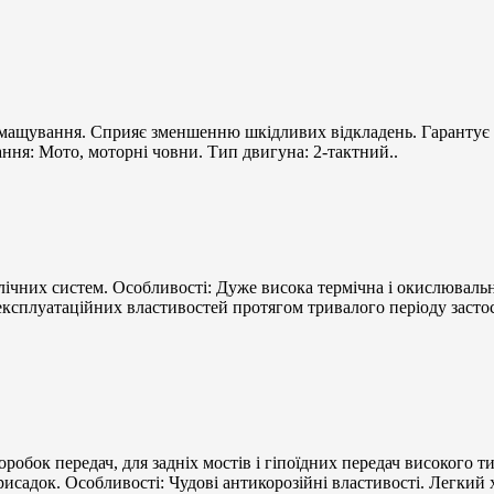
змащування. Сприяє зменшенню шкідливих відкладень. Гарантує 
ння: Мото, моторні човни. Тип двигуна: 2-тактний..
влічних систем. Особливості: Дуже висока термічна і окислюваль
 експлуатаційних властивостей протягом тривалого періоду засто
робок передач, для задніх мостів і гіпоїдних передач високого ти
исадок. Особливості: Чудові антикорозійні властивості. Легкий