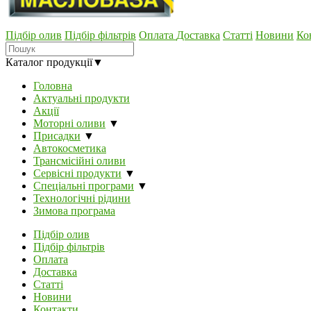
Підбір олив
Підбір фільтрів
Оплата
Доставка
Статті
Новини
Ко
Каталог продукції
▼
Головна
Актуальні продукти
Акції
Моторні оливи
▼
Присадки
▼
Автокосметика
Трансмісійні оливи
Сервісні продукти
▼
Спеціальні програми
▼
Технологічні рідини
Зимова програма
Підбір олив
Підбір фільтрів
Оплата
Доставка
Статті
Новини
Контакти