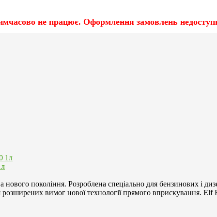
имчасово не працює. Оформлення замовлень недоступн
1л
ва нового покоління. Розроблена спеціально для бензинових і ди
я розширених вимог нової технології прямого вприскування. Elf E