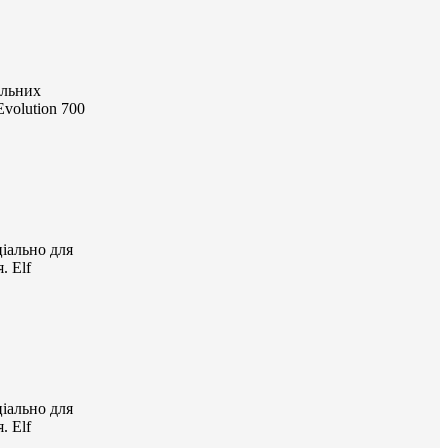
ельних
volution 700
ціально для
. Elf
ціально для
. Elf