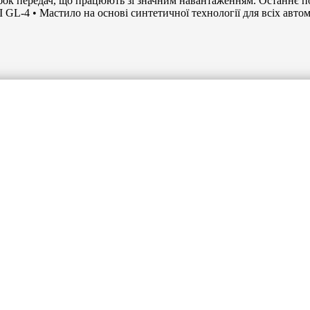
ок передач, що працюють зі значним навантаженням. Останнє п
I GL-4 • Мастило на основі синтетичної технології для всіх автом