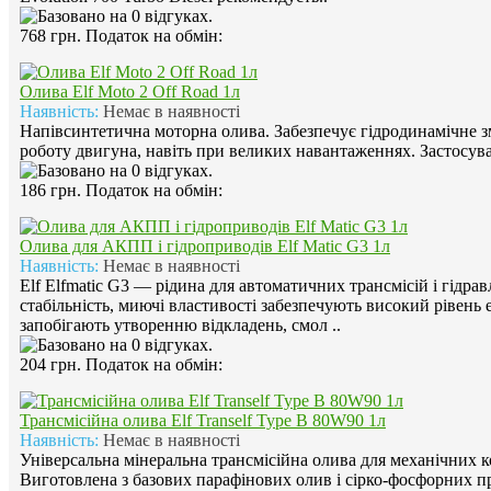
768 грн.
Податок на обмін:
Олива Elf Moto 2 Off Road 1л
Наявність:
Немає в наявності
Напівсинтетична моторна олива. Забезпечує гідродинамічне 
роботу двигуна, навіть при великих навантаженнях. Застосува
186 грн.
Податок на обмін:
Олива для АКПП і гідроприводів Elf Matic G3 1л
Наявність:
Немає в наявності
Elf Elfmatic G3 — рідина для автоматичних трансмісій і гідра
стабільність, миючі властивості забезпечують високий рівень
запобігають утворенню відкладень, смол ..
204 грн.
Податок на обмін:
Трансмісійна олива Elf Tranself Type B 80W90 1л
Наявність:
Немає в наявності
Універсальна мінеральна трансмісійна олива для механічних ко
Виготовлена з базових парафінових олив і сірко-фосфорних пр