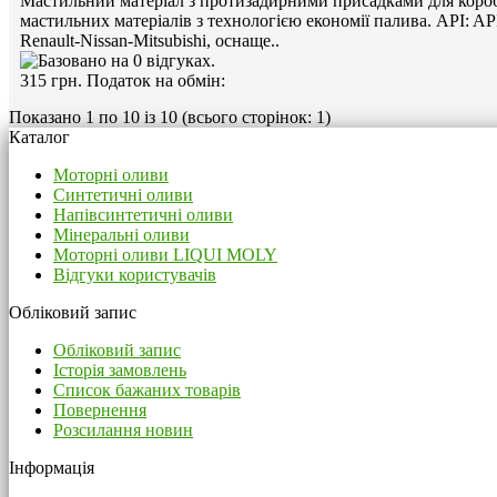
Мастильний матеріал з протизадирними присадками для короб
мастильних матеріалів з технологією економії палива. API: AP
Renault-Nissan-Mitsubishi, оснаще..
315 грн.
Податок на обмін:
Показано 1 по 10 із 10 (всього сторінок: 1)
Каталог
Моторні оливи
Синтетичні оливи
Напівсинтетичні оливи
Мінеральні оливи
Моторні оливи LIQUI MOLY
Відгуки користувачів
Обліковий запис
Обліковий запис
Історія замовлень
Список бажаних товарів
Повернення
Розсилання новин
Інформація