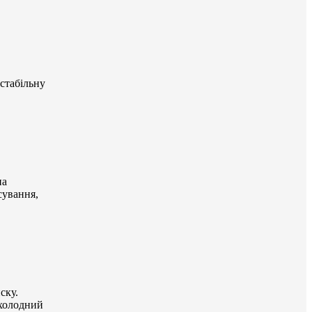
стабільну
на
сування,
ску.
 холодний