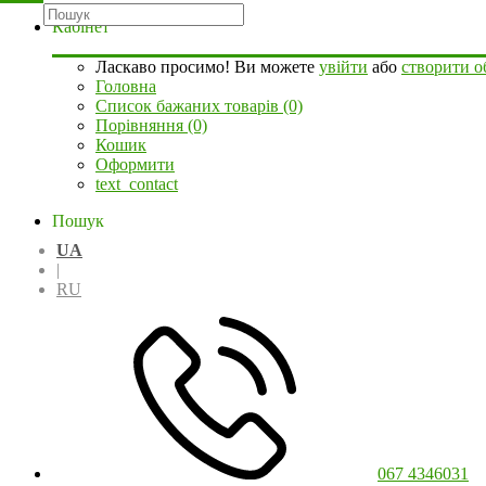
Кабінет
Ласкаво просимо! Ви можете
увійти
або
створити о
Головна
Список бажаних товарів (0)
Порівняння (0)
Кошик
Оформити
text_contact
Пошук
UA
|
RU
067 4346031