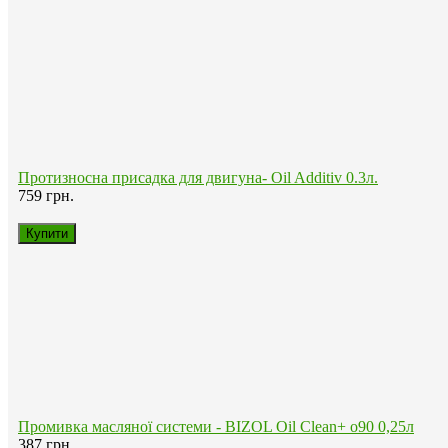
Синтетичні оливи
Напівсинтетичні оливи
Мінеральні оливи
Моторні оливи LIQUI MOLY
Відгуки користувачів
Обліковий запис
Обліковий запис
Історія замовлень
Список бажаних товарів
Повернення
Розсилання новин
Інформація
Відгуки про магазин
Про нас
Правила та умови користування сайтом
Доставка
Оплата
Повернення товару
Захист персональних даних
Контакти
Статті