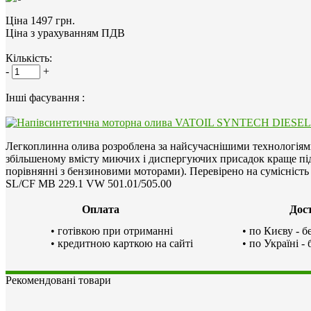
Ціна 1497 грн.
Ціна з урахуванням ПДВ
Кількість:
-
+
Інші фасування :
Легкоплинна олива розроблена за найсучаснішими технологіями
збільшеному вмісту миючих і диспергуючих присадок краще пі
порівнянні з бензиновими моторами). Перевірено на сумісність
SL/CF MB 229.1 VW 501.01/505.00
Оплата
Дос
• готівкою при отриманні
• по Києву - 
• кредитною карткою на сайті
• по Україні -
Рекомендовані товари
Промивка оливної системи - Engine Flush 0.3л.