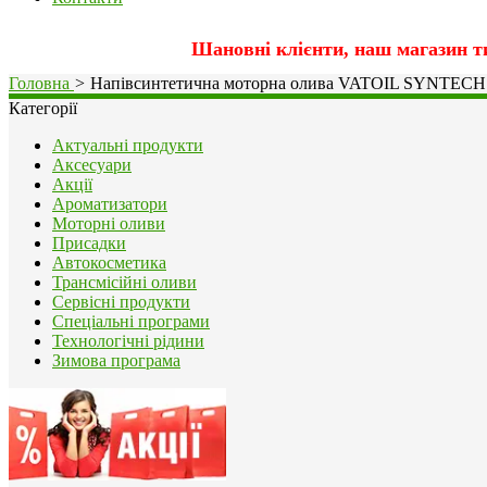
Шановні клієнти, наш магазин т
Головна
>
Напівсинтетична моторна олива VATOIL SYNTECH
Категорії
Актуальні продукти
Аксесуари
Акції
Ароматизатори
Моторні оливи
Присадки
Автокосметика
Трансмісійні оливи
Сервісні продукти
Спеціальні програми
Технологічні рідини
Зимова програма