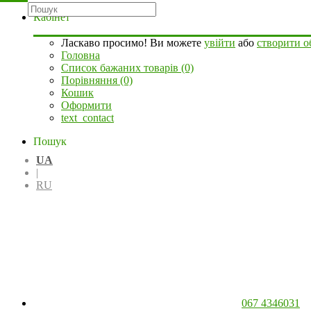
Кабінет
Ласкаво просимо! Ви можете
увійти
або
створити о
Головна
Список бажаних товарів (0)
Порівняння (0)
Кошик
Оформити
text_contact
Пошук
UA
|
RU
067 4346031