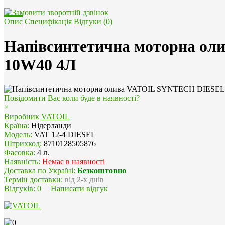
Опис
Специфікація
Відгуки (0)
Напівсинтетична моторна о
10W40 4Л
Повідомити Вас коли буде в наявності?
×
Виробник
VATOIL
Країна:
Нідерланди
Модель:
VAT 12-4 DIESEL
Штрихкод:
8710128505876
Фасовка:
4 л.
Наявність:
Немає в наявності
Доставка по Україні:
Безкоштовно
Термін доставки:
від 2-х днів
Відгуків:
0
Написати відгук