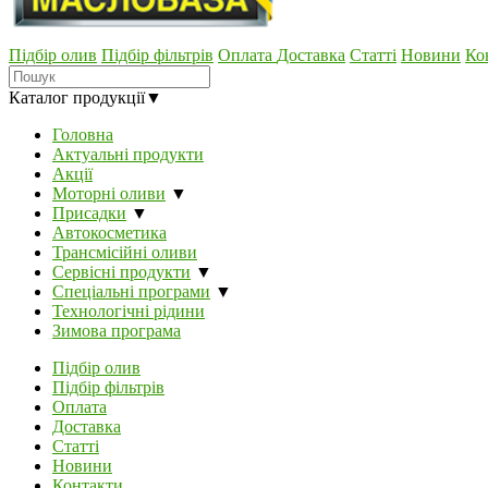
Підбір олив
Підбір фільтрів
Оплата
Доставка
Статті
Новини
Ко
Каталог продукції
▼
Головна
Актуальні продукти
Акції
Моторні оливи
▼
Присадки
▼
Автокосметика
Трансмісійні оливи
Сервісні продукти
▼
Спеціальні програми
▼
Технологічні рідини
Зимова програма
Підбір олив
Підбір фільтрів
Оплата
Доставка
Статті
Новини
Контакти