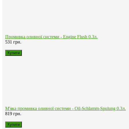
531 грн.
М'яка промивка оливної системи - Oil-Schlamm-Spulung 0.3л.
819 грн.
Протизносна присадка для двигуна- Oil Additiv 0.3л.
759 грн.
Промивка масляної системи - BIZOL Oil Clean+ o90 0,25л
387 грн.
Каталог
Моторні оливи