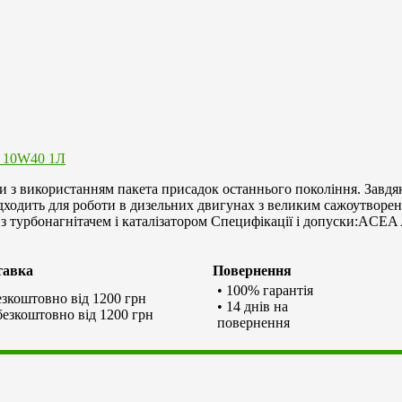
 з використанням пакета присадок останнього покоління. Завдя
дходить для роботи в дизельних двигунах з великим сажоутворе
 з турбонагнітачем і каталізатором Специфікації і допуски:ACEA
тавка
Повернення
• 100% гарантія
безкоштовно від 1200 грн
• 14 днів на
 безкоштовно від 1200 грн
повернення