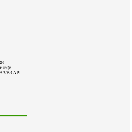
ки
нням(в
 A3/B3 API