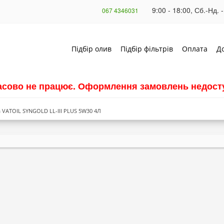
9:00 - 18:00, Сб.-Нд. -
067 4346031
Підбір олив
Підбір фільтрів
Оплата
Д
часово не працює. Оформлення замовлень недосту
 VATOIL SYNGOLD LL-III PLUS 5W30 4Л