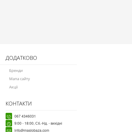
ДОДАТКОВО
Бренди
Мапа сайту
Акції
КОНТАКТИ
067 4346031
9:00 - 18:00, Сб.-Нд. - вихідні
info@maslobaza.com