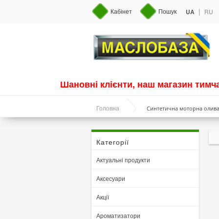
|
Кабінет
Пошук
UA
RU
Шановні клієнти, наш магазин тим
Синтетична моторна олива
Головна
Категорії
Актуальні продукти
Аксесуари
Акції
Ароматизатори