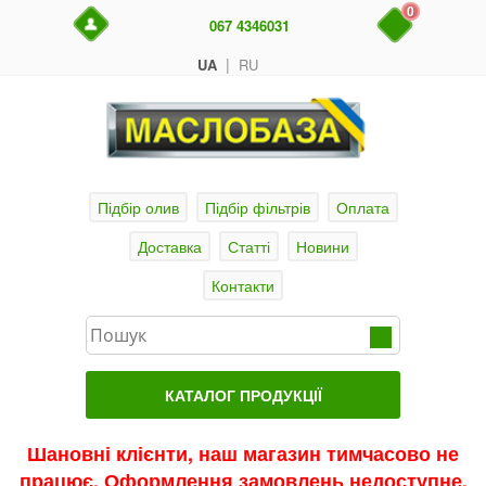
0
067 4346031
|
UA
RU
Підбір олив
Підбір фільтрів
Оплата
Доставка
Статті
Новини
Контакти
КАТАЛОГ ПРОДУКЦІЇ
Головна
Шановні клієнти, наш магазин тимчасово не
працює. Оформлення замовлень недоступне.
Актуальні продукти