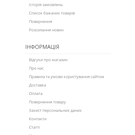
Історія замовлень
Велосипедна програма
Список бажаних товарів
Повернення
Моторна олива для мотоцикла
Розсилання новин
Оливи для зброї
ІНФОРМАЦІЯ
Оливи для моторів човнів
Продукція для саду
Відгуки про магазин
Про нас
Промислова програма
Правила та умови користування сайтом
Технологічні рідини
Доставка
Зимова програма
Оплата
Повернення товару
Захист персональних даних
Контакти
Статті