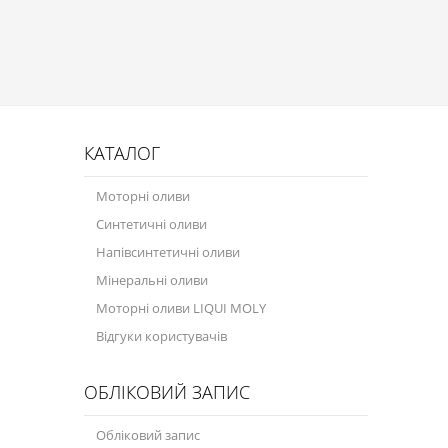
Присадки в оливу
Присадки до систем охолодження
Присадки в паливо
Автокосметика
КАТАЛОГ
Трансмісійні оливи
Моторні оливи
Сервісні продукти
Синтетичні оливи
Обладнання
Напівсинтетичні оливи
Мінеральні оливи
Догляд за кондиціонером
Моторні оливи LIQUI MOLY
Клеї і герметики
Відгуки користувачів
Профі-серія
ОБЛІКОВИЙ ЗАПИС
Мастила
Обліковий запис
Спеціальні програми