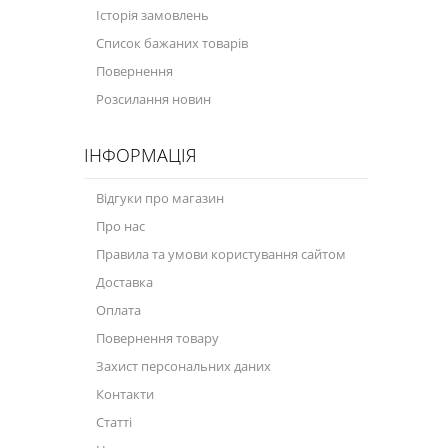
Історія замовлень
Велосипедна програма
Список бажаних товарів
Повернення
Моторна олива для мотоцикла
Розсилання новин
Оливи для зброї
ІНФОРМАЦІЯ
Оливи для моторів човнів
Продукція для саду
Відгуки про магазин
Про нас
Промислова програма
Правила та умови користування сайтом
Технологічні рідини
Доставка
Зимова програма
Оплата
Повернення товару
Захист персональних даних
Контакти
Статті