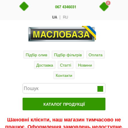
0
067 4346031
|
UA
RU
Підбір олив
Підбір фільтрів
Оплата
Доставка
Статті
Новини
Контакти
КАТАЛОГ ПРОДУКЦІЇ
Головна
Шановні клієнти, наш магазин тимчасово не
працює. Оформлення замовлень недоступне.
Актуальні продукти