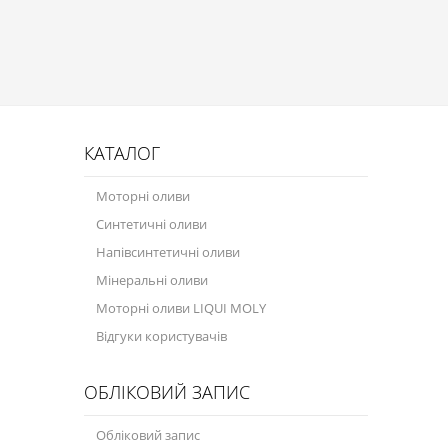
Присадки в оливу
Присадки до систем охолодження
Присадки в паливо
Автокосметика
КАТАЛОГ
Трансмісійні оливи
Моторні оливи
Сервісні продукти
Синтетичні оливи
Обладнання
Напівсинтетичні оливи
Мінеральні оливи
Догляд за кондиціонером
Моторні оливи LIQUI MOLY
Клеї і герметики
Відгуки користувачів
Профі-серія
ОБЛІКОВИЙ ЗАПИС
Мастила
Обліковий запис
Спеціальні програми