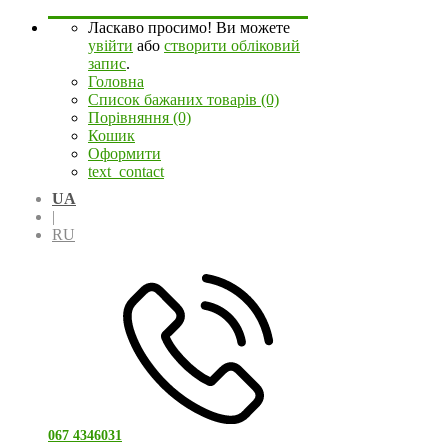
Ласкаво просимо! Ви можете
увійти
або
створити обліковий
запис
.
Головна
Список бажаних товарів (0)
Порівняння (0)
Кошик
Оформити
text_contact
UA
|
RU
067 4346031