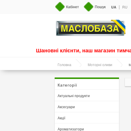
|
Кабінет
Пошук
UA
RU
Шановні клієнти, наш магазин тим
М
Головна
Моторні оливи
Категорії
Актуальні продукти
Аксесуари
Акції
Ароматизатори