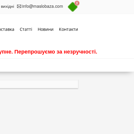
0
 вихідні
info@maslobaza.com
оставка
Статті
Новини
Контакти
пне. Перепрошуємо за незручності.