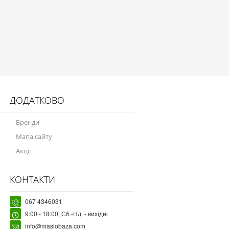
ДОДАТКОВО
Бренди
Мапа сайту
Акції
КОНТАКТИ
067 4346031
9:00 - 18:00, Сб.-Нд. - вихідні
info@maslobaza.com