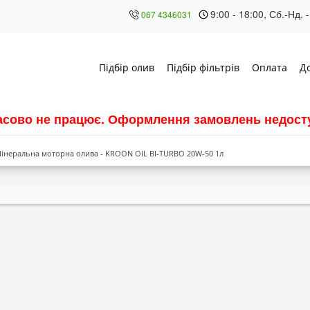
9:00 - 18:00, Сб.-Нд. -
067 4346031
Підбір олив
Підбір фільтрів
Оплата
Д
часово не працює. Оформлення замовлень недосту
інеральна моторна олива - KROON OIL BI-TURBO 20W-50 1л