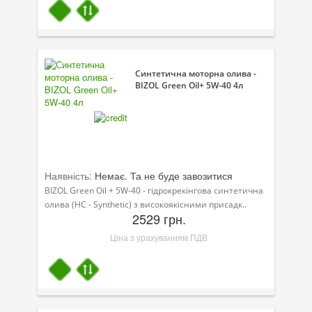
Велосипедна програма
Моторна олива для мотоцикла
Синтетична моторна олива -
Оливи для зброї
BIZOL Green Oil+ 5W-40 4л
Оливи для моторів човнів
Продукція для саду
Промислова програма
Наявність:
Немає. Та не буде завозитися
Технологічні рідини
BIZOL Green Oil + 5W-40 - гідрокрекінгова синтетична
олива (HC - Synthetic) з високоякісними присадк..
Зимова програма
2529 грн.
Ціна з урахуванням ПДВ