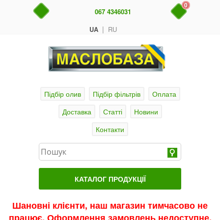
0
067 4346031
|
UA
RU
Підбір олив
Підбір фільтрів
Оплата
Доставка
Статті
Новини
Контакти
КАТАЛОГ ПРОДУКЦІЇ
Головна
Шановні клієнти, наш магазин тимчасово не
працює. Оформлення замовлень недоступне.
Актуальні продукти