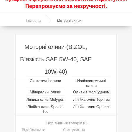
Перепрошуємо за незручності.
Акції
Головна
Моторні оливи
Моторні оливи
Синтетичні оливи
Напівсинтетичні оливи
Моторні оливи (BIZOL,
Мінеральні оливи
В`язкість SAE 5W-40, SAE
Оливи з молібденом
10W-40)
Лінійка олив Molygen
Синтетичні оливи
Напівсинтетичні
оливи
Лінійка олив Top Tec
Мінеральні оливи
Оливи з молібденом
Лінійка олив Molygen
Лінійка олив Top Tec
Лінійка олив Special Tec
Лінійка олив Special
Лінійка олив Optimal
Tec
Лінійка олив Optimal
Порівняння товарів (0)
Присадки
Відображати:
Сортування