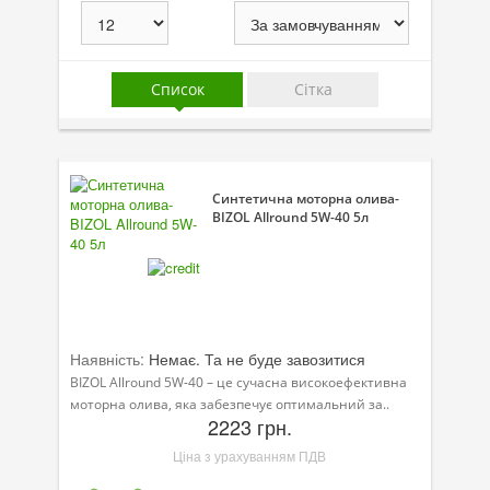
Присадки в оливу
Присадки до систем охолодження
Список
Сітка
Присадки в паливо
Автокосметика
Трансмісійні оливи
Синтетична моторна олива-
BIZOL Allround 5W-40 5л
Сервісні продукти
Обладнання
Догляд за кондиціонером
Наявність:
Клеї і герметики
Немає. Та не буде завозитися
BIZOL Allround 5W-40 – це сучасна високоефективна
Профі-серія
моторна олива, яка забезпечує оптимальний за..
2223 грн.
Мастила
Ціна з урахуванням ПДВ
Спеціальні програми